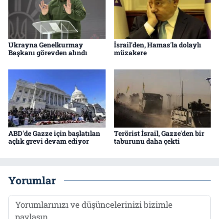
Ukrayna Genelkurmay
İsrail'den, Hamas'la dolaylı
Başkanı görevden alındı
müzakere
ABD'de Gazze için başlatılan
Terörist İsrail, Gazze'den bir
açlık grevi devam ediyor
taburunu daha çekti
Yorumlar