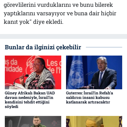
görevlilerini vurduklarını ve bunu bilerek
yaptıklarını varsayıyor ve buna dair hiçbir
kanıt yok" diye ekledi.
Bunlar da ilginizi çekebilir
Güney Afrikalı Bakan UAD
Guterres: İsrail’in Refah’a
davası nedeniyle, İsrail'in
saldırısı insani kabusu
kendisini tehdit ettiğini
katlanarak artıracaktır
söyledi