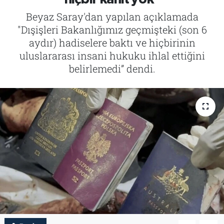
Beyaz Saray'dan yapılan açıklamada
Tarih
İletişim
"Dışişleri Bakanlığımız geçmişteki (son 6
aydır) hadiselere baktı ve hiçbirinin
Künye
uluslararası insani hukuku ihlal ettiğini
belirlemedi” dendi.