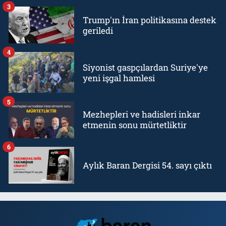
3
Trump'ın İran politikasına destek
geriledi
4
Siyonist gaspçılardan Suriye'ye
yeni işgal hamlesi
5
Mezhepleri ve hadisleri inkar
etmenin sonu mürtetliktir
6
Aylık Baran Dergisi 54. sayı çıktı