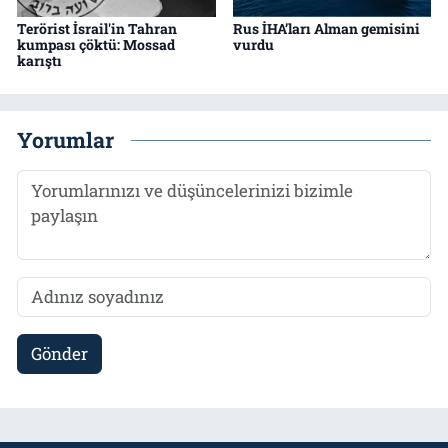
Terörist İsrail'in Tahran
Rus İHA’ları Alman gemisini
kumpası çöktü: Mossad
vurdu
karıştı
Yorumlar
Gönder