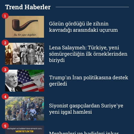
Trend Haberler
1
Gözün gördüğü ile zihnin
kavradığı arasındaki uçurum
2
Lena Salaymeh: Türkiye, yeni
sömürgeciliğin ilk örneklerinden
biriydi
3
Trump'ın İran politikasına destek
geriledi
4
Siyonist gaspçılardan Suriye'ye
yeni işgal hamlesi
5
Mezhepleri ve hadisleri inkar