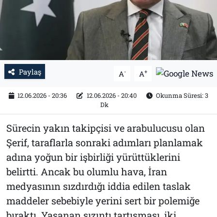
Tarih
İletişim
Künye
Paylaş
-
+
A
A
12.06.2026 - 20:36
12.06.2026 - 20:40
Okunma Süresi: 3
Dk
Sürecin yakın takipçisi ve arabulucusu olan
Şerif, taraflarla sonraki adımları planlamak
adına yoğun bir işbirliği yürüttüklerini
belirtti. Ancak bu olumlu hava, İran
medyasının sızdırdığı iddia edilen taslak
maddeler sebebiyle yerini sert bir polemiğe
bıraktı. Yaşanan sızıntı tartışması, iki