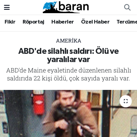
Fikir
Röportaj
Haberler
Özel Haber
Tercüm
Fikir
Fikir
Nöbetçi Eczaneler
Röportaj
Röportaj
Hava Durumu
AMERIKA
ABD'de silahlı saldırı: Ölü ve
Haberler
Haberler
Trafik Durumu
yaralılar var
ABD'de Maine eyaletinde düzenlenen silahlı
Özel Haber
Özel Haber
Süper Lig Puan Durumu ve Fikstür
saldırıda 22 kişi öldü, çok sayıda yaralı var.
Tercüme
Tercüme
Tüm Manşetler
İktibas
İktibas
Son Dakika Haberleri
Büyük Doğu-İbda
Büyük Doğu-İbda
Haber Arşivi
Dergi
Dergi