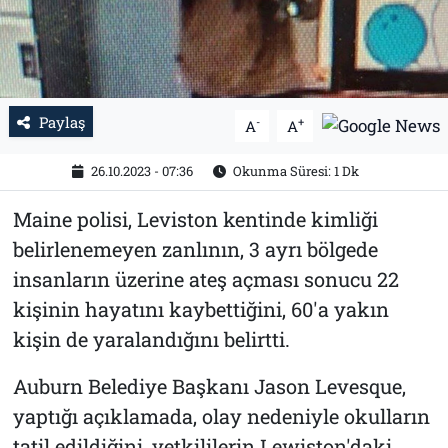
Tarih
İletişim
Künye
Paylaş
-
+
A
A
26.10.2023 - 07:36
Okunma Süresi: 1 Dk
Maine polisi, Leviston kentinde kimliği
belirlenemeyen zanlının, 3 ayrı bölgede
insanların üzerine ateş açması sonucu 22
kişinin hayatını kaybettiğini, 60'a yakın
kişin de yaralandığını belirtti.
Auburn Belediye Başkanı Jason Levesque,
yaptığı açıklamada, olay nedeniyle okulların
tatil edildiğini, yetkililerin Lewiston'daki