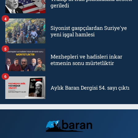
geriledi
4
Siyonist gaspçılardan Suriye'ye
yeni işgal hamlesi
5
Mezhepleri ve hadisleri inkar
etmenin sonu mürtetliktir
6
Aylık Baran Dergisi 54. sayı çıktı