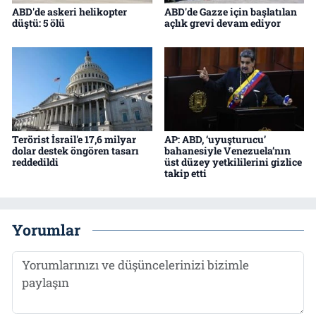
ABD'de askeri helikopter
ABD'de Gazze için başlatılan
düştü: 5 ölü
açlık grevi devam ediyor
Terörist İsrail'e 17,6 milyar
AP: ABD, ‘uyuşturucu’
dolar destek öngören tasarı
bahanesiyle Venezuela’nın
reddedildi
üst düzey yetkililerini gizlice
takip etti
Yorumlar