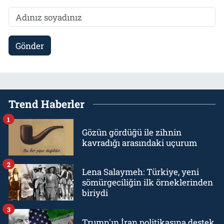
Gönder
Trend Haberler
1
Gözün gördüğü ile zihnin
kavradığı arasındaki uçurum
2
Lena Salaymeh: Türkiye, yeni
sömürgeciliğin ilk örneklerinden
biriydi
3
Trump'ın İran politikasına destek