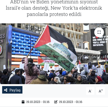
ABD'nin ve Biden yönetiminin siyonist
İsrail'e olan desteği, New York'ta elektronik
Tarih
İletişim
panolarla protesto edildi
Künye
Paylaş
-
+
A
A
19.10.2023 - 01:16
19.10.2023 - 01:16