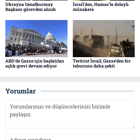
Ukrayna Genelkurmay
İsrail'den, Hamas'la dolaylı
Başkanı görevden alındı
müzakere
ABD'de Gazze için başlatılan
Terörist İsrail, Gazze'den bir
açlık grevi devam ediyor
taburunu daha çekti
Yorumlar