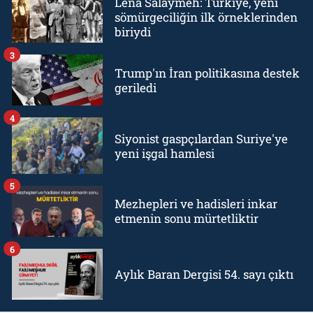
Lena Salaymeh: Türkiye, yeni
sömürgeciliğin ilk örneklerinden
biriydi
3
Trump'ın İran politikasına destek
geriledi
4
Siyonist gaspçılardan Suriye'ye
yeni işgal hamlesi
5
Mezhepleri ve hadisleri inkar
etmenin sonu mürtetliktir
6
Aylık Baran Dergisi 54. sayı çıktı