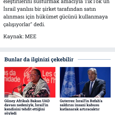
eleştirilerini susturmak amacıyla TikTok'un
İsrail yanlısı bir şirket tarafından satın
alınması için hükümet gücünü kullanmaya
çalışıyorlar" dedi.
Kaynak: MEE
Bunlar da ilginizi çekebilir
Güney Afrikalı Bakan UAD
Guterres: İsrail’in Refah’a
davası nedeniyle, İsrail'in
saldırısı insani kabusu
kendisini tehdit ettiğini
katlanarak artıracaktır
söyledi