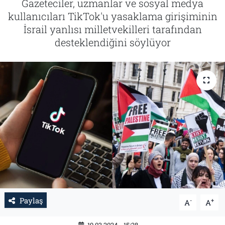
Gazeteciler, uzmanlar ve sosyal medya
kullanıcıları TikTok'u yasaklama girişiminin
Tarih
İletişim
İsrail yanlısı milletvekilleri tarafından
desteklendiğini söylüyor
Künye
Paylaş
-
+
A
A