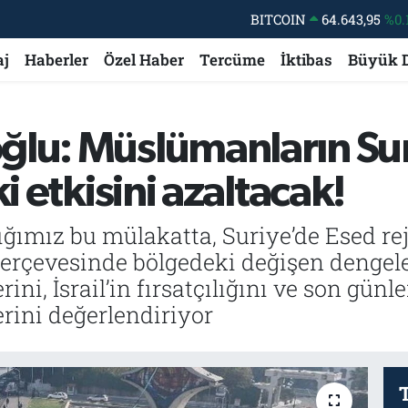
BITCOIN
64.643,95
%0.
DOLAR
47,6006
%0.
aj
Haberler
Özel Haber
Tercüme
İktibas
Büyük 
EURO
55,0250
%0.
STERLİN
64,2398
%0
lu: Müslümanların Suri
GRAM ALTIN
6500.87
%0.
i etkisini azaltacak!
BİST100
13.799
%
ığımız bu mülakatta, Suriye’de Esed re
çerçevesinde bölgedeki değişen dengeler
rini, İsrail’in fırsatçılığını ve son gü
erini değerlendiriyor