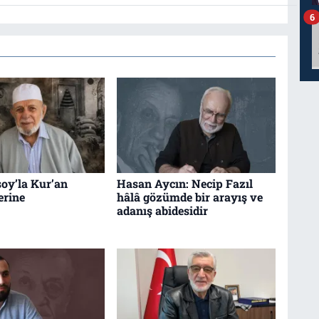
6
oy’la Kur’an
Hasan Aycın: Necip Fazıl
erine
hâlâ gözümde bir arayış ve
adanış abidesidir