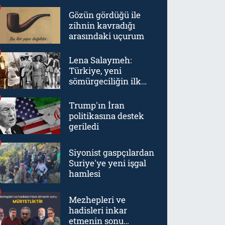
Gözün gördüğü ile
zihnin kavradığı
arasındaki uçurum
Lena Salaymeh:
Türkiye, yeni
sömürgeciliğin ilk
örneklerinden biriydi
Trump'ın İran
politikasına destek
geriledi
Siyonist gaspçılardan
Suriye'ye yeni işgal
hamlesi
Mezhepleri ve
hadisleri inkar
etmenin sonu