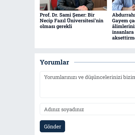
Prof. Dr. Sami Şener: Bir
Abdurrah
Necip Fazıl Üniversitesi’nin
Gayem çağ
olması gerekli
âlimlerin
insanlara 
aksettirm
Yorumlar
Gönder