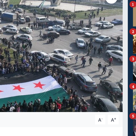
1
2
3
4
5
-
+
A
A