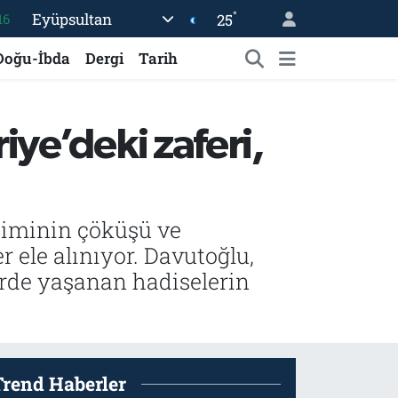
°
Eyüpsultan
25
16
06
Doğu-İbda
Dergi
Tarih
02
.2
ye’deki zaferi,
12
70
jiminin çöküşü ve
 ele alınıyor. Davutoğlu,
nlerde yaşanan hadiselerin
Trend Haberler