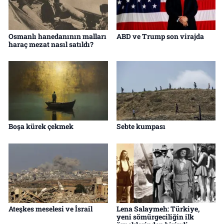
Osmanlı hanedanının malları
ABD ve Trump son virajda
haraç mezat nasıl satıldı?
Boşa kürek çekmek
Sebte kumpası
Ateşkes meselesi ve İsrail
Lena Salaymeh: Türkiye,
yeni sömürgeciliğin ilk