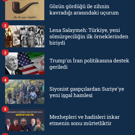
Gözün gördüğü ile zihnin
kavradığı arasındaki uçurum
2
Lena Salaymeh: Türkiye, yeni
sömürgeciliğin ilk örneklerinden
biriydi
3
Trump'ın İran politikasına destek
geriledi
4
Siyonist gaspçılardan Suriye'ye
yeni işgal hamlesi
5
Mezhepleri ve hadisleri inkar
etmenin sonu mürtetliktir