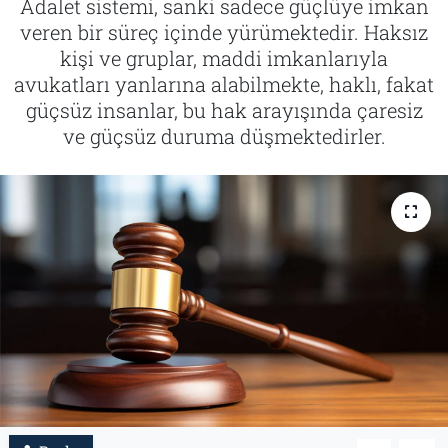
Adalet sistemi, sanki sadece güçlüye imkan
veren bir süreç içinde yürümektedir. Haksız
Tarih
İletişim
kişi ve gruplar, maddi imkanlarıyla
avukatları yanlarına alabilmekte, haklı, fakat
Künye
güçsüz insanlar, bu hak arayışında çaresiz
ve güçsüz duruma düşmektedirler.