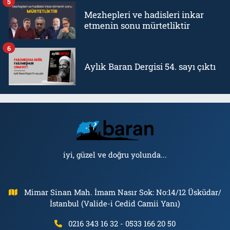
5
Mezhepleri ve hadisleri inkar
etmenin sonu mürtetliktir
6
Aylık Baran Dergisi 54. sayı çıktı
iyi, güzel ve doğru yolunda...
Mimar Sinan Mah. İmam Nasır Sok: No:14/12 Üsküdar/
İstanbul (Valide-i Cedid Camii Yanı)
0216 343 16 32 - 0533 166 20 50