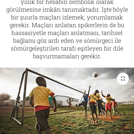
yıllık bir hesabın sembolik olarak
görülmesine imkân tanımaktadır. İşte böyle
Tarih
İletişim
bir şuurla maçları izlemek, yorumlamak
gerekir. Maçları anlatan spikerlerin de bu
Künye
hassasiyetle maçları anlatması, tarihsel
bağlamı göz ardı eden ve sömürgeci ile
sömürgeleştirilen tarafı eşitleyen bir dile
başvurmamaları gerekir.