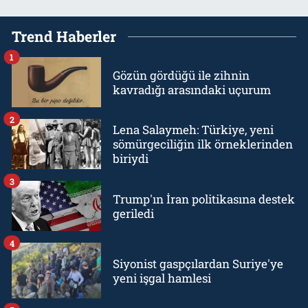
Trend Haberler
1
Gözün gördüğü ile zihnin
kavradığı arasındaki uçurum
2
Lena Salaymeh: Türkiye, yeni
sömürgeciliğin ilk örneklerinden
biriydi
3
Trump'ın İran politikasına destek
geriledi
4
Siyonist gaspçılardan Suriye'ye
yeni işgal hamlesi