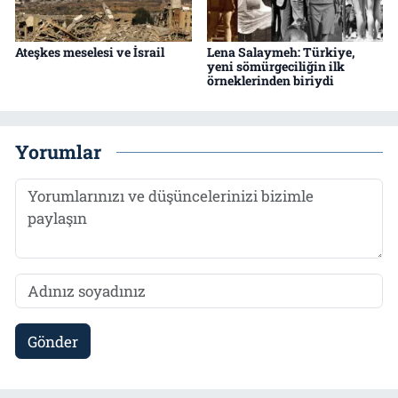
Ateşkes meselesi ve İsrail
Lena Salaymeh: Türkiye,
yeni sömürgeciliğin ilk
örneklerinden biriydi
Yorumlar
Gönder