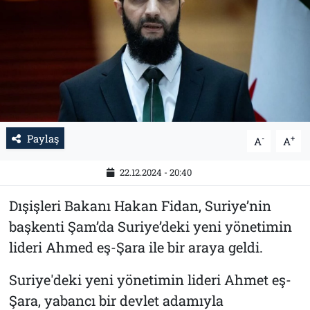
Tarih
İletişim
Künye
Paylaş
-
+
A
A
22.12.2024 - 20:40
Dışişleri Bakanı Hakan Fidan, Suriye’nin
başkenti Şam’da Suriye’deki yeni yönetimin
lideri Ahmed eş-Şara ile bir araya geldi.
Suriye'deki yeni yönetimin lideri Ahmet eş-
Şara, yabancı bir devlet adamıyla