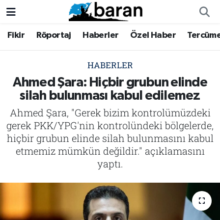
Fikir
Röportaj
Haberler
Özel Haber
Tercüm
Fikir
Fikir
Nöbetçi Eczaneler
Röportaj
Röportaj
Hava Durumu
HABERLER
Ahmed Şara: Hiçbir grubun elinde
Haberler
Haberler
Trafik Durumu
silah bulunması kabul edilemez
Ahmed Şara, "Gerek bizim kontrolümüzdeki
Özel Haber
Özel Haber
Süper Lig Puan Durumu ve Fikstür
gerek PKK/YPG'nin kontrolündeki bölgelerde,
Tercüme
Tercüme
Tüm Manşetler
hiçbir grubun elinde silah bulunmasını kabul
etmemiz mümkün değildir." açıklamasını
İktibas
İktibas
Son Dakika Haberleri
yaptı.
Büyük Doğu-İbda
Büyük Doğu-İbda
Haber Arşivi
Dergi
Dergi