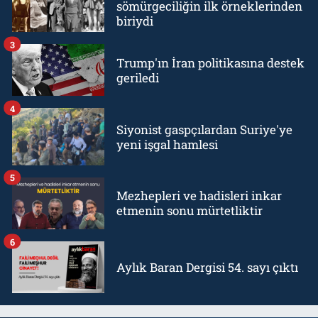
sömürgeciliğin ilk örneklerinden
biriydi
3
Trump'ın İran politikasına destek
geriledi
4
Siyonist gaspçılardan Suriye'ye
yeni işgal hamlesi
5
Mezhepleri ve hadisleri inkar
etmenin sonu mürtetliktir
6
Aylık Baran Dergisi 54. sayı çıktı