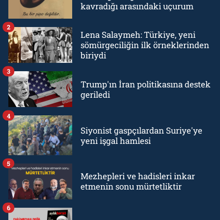
kavradığı arasındaki uçurum
2
Lena Salaymeh: Türkiye, yeni
sömürgeciliğin ilk örneklerinden
biriydi
3
Trump'ın İran politikasına destek
geriledi
4
Siyonist gaspçılardan Suriye'ye
yeni işgal hamlesi
5
Mezhepleri ve hadisleri inkar
etmenin sonu mürtetliktir
6