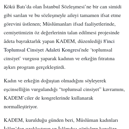
Kökü Batı’da olan İstanbul Sözleşmesi’ne bir can simidi
gibi sarılan ve bu sözleşmeyle aileyi tamamen ifsat etme
görevini üstlenen; Müslümanları ifsad faaliyetlerinde,
cemiyetimizin öz değerlerinin talan edilmesi projesinde
âdeta bayraktarlık yapan KADEM, düzenlediği
8'inci
Toplumsal Cinsiyet Adaleti Kongresi
'nde ‘toplumsal
cinsiyet’ vurgusu yaparak kadının ve erkeğin fıtratına
aykırı program gerçekleştirdi.
Kadın ve erkeğin doğuştan olmadığını söyleyerek
eşcinselliğin vurgulandığı “toplumsal cinsiyet” kavramını,
KADEM’ciler de kongrelerinde kullanarak
normalleştiriyor.
KADEM, kurulduğu günden beri, Müslüman kadınları
İslâm’dan uzaklaştıran ve İslâmdışı görüşlere kanalize