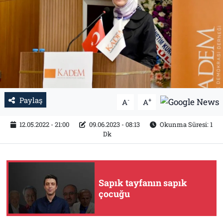
Tarih
İletişim
Künye
Paylaş
-
+
A
A
12.05.2022 - 21:00
09.06.2023 - 08:13
Okunma Süresi: 1
Dk
Sapık tayfanın sapık
çocuğu