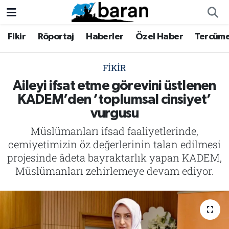
Fikir
Röportaj
Haberler
Özel Haber
Tercüm
Fikir
Fikir
Nöbetçi Eczaneler
Röportaj
Röportaj
Hava Durumu
FIKIR
Aileyi ifsat etme görevini üstlenen
Haberler
Haberler
Trafik Durumu
KADEM’den ‘toplumsal cinsiyet’
vurgusu
Özel Haber
Özel Haber
Süper Lig Puan Durumu ve Fikstür
Müslümanları ifsad faaliyetlerinde,
Tercüme
Tercüme
Tüm Manşetler
cemiyetimizin öz değerlerinin talan edilmesi
projesinde âdeta bayraktarlık yapan KADEM,
İktibas
İktibas
Son Dakika Haberleri
Müslümanları zehirlemeye devam ediyor.
Büyük Doğu-İbda
Büyük Doğu-İbda
Haber Arşivi
Dergi
Dergi