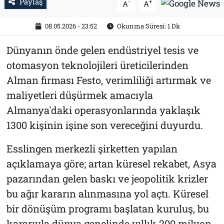
Paylaş
-
+
A
A
08.05.2026 - 23:52
Okunma Süresi: 1 Dk
Dünyanın önde gelen endüstriyel tesis ve
otomasyon teknolojileri üreticilerinden
Alman firması Festo, verimliliği artırmak ve
maliyetleri düşürmek amacıyla
Almanya'daki operasyonlarında yaklaşık
1300 kişinin işine son vereceğini duyurdu.
Esslingen merkezli şirketten yapılan
açıklamaya göre; artan küresel rekabet, Asya
pazarından gelen baskı ve jeopolitik krizler
bu ağır kararın alınmasına yol açtı. Küresel
bir dönüşüm programı başlatan kuruluş, bu
kararıyla dünya genelinde yıllık 200 milyon