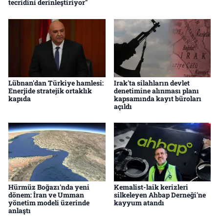
tecridini derinleştiriyor"
Lübnan'dan Türkiye hamlesi:
Irak'ta silahların devlet
Enerjide stratejik ortaklık
denetimine alınması planı
kapıda
kapsamında kayıt büroları
açıldı
Hürmüz Boğazı'nda yeni
Kemalist-laik kerizleri
dönem: İran ve Umman
silkeleyen Ahbap Derneği'ne
yönetim modeli üzerinde
kayyum atandı
anlaştı