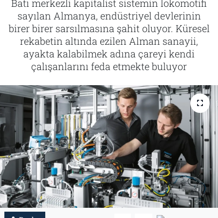
Batı merkezli kapitalist sistemin lokomotifi
sayılan Almanya, endüstriyel devlerinin
Tarih
İletişim
birer birer sarsılmasına şahit oluyor. Küresel
rekabetin altında ezilen Alman sanayii,
Künye
ayakta kalabilmek adına çareyi kendi
çalışanlarını feda etmekte buluyor