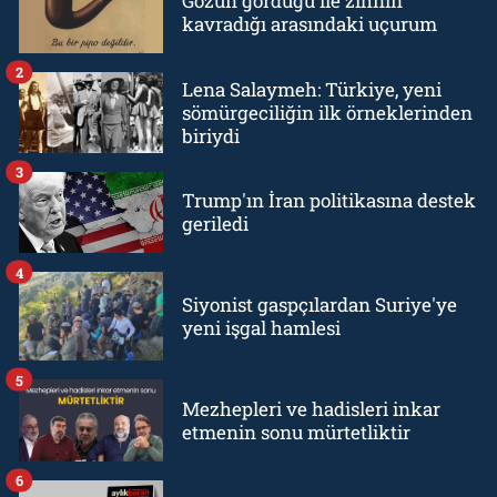
Gözün gördüğü ile zihnin
kavradığı arasındaki uçurum
2
Lena Salaymeh: Türkiye, yeni
sömürgeciliğin ilk örneklerinden
biriydi
3
Trump'ın İran politikasına destek
geriledi
4
Siyonist gaspçılardan Suriye'ye
yeni işgal hamlesi
5
Mezhepleri ve hadisleri inkar
etmenin sonu mürtetliktir
6