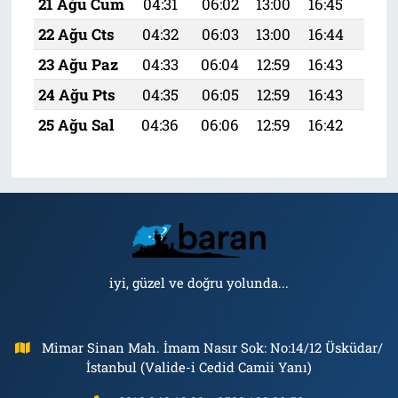
21 Ağu Cum
04:31
06:02
13:00
16:45
19:
22 Ağu Cts
04:32
06:03
13:00
16:44
19:
23 Ağu Paz
04:33
06:04
12:59
16:43
19:
24 Ağu Pts
04:35
06:05
12:59
16:43
19:
25 Ağu Sal
04:36
06:06
12:59
16:42
19:
iyi, güzel ve doğru yolunda...
Mimar Sinan Mah. İmam Nasır Sok: No:14/12 Üsküdar/
İstanbul (Valide-i Cedid Camii Yanı)