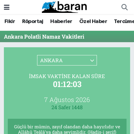
Fikir
Röportaj
Haberler
Özel Haber
Tercüm
Fikir
Fikir
Nöbetçi Eczaneler
Ankara Polatli Namaz Vakitleri
Röportaj
Röportaj
Hava Durumu
Haberler
Haberler
Trafik Durumu
ANKARA
Özel Haber
Özel Haber
Süper Lig Puan Durumu ve Fikstür
İMSAK VAKTINE KALAN SÜRE
01:12:03
Tercüme
Tercüme
Tüm Manşetler
İktibas
İktibas
Son Dakika Haberleri
7 Ağustos 2026
24 Safer 1448
Büyük Doğu-İbda
Büyük Doğu-İbda
Haber Arşivi
Güçlü bir mümin, zayıf olandan daha hayırlıdır ve
Dergi
Dergi
Allâhü Teâlâ'ya daha sevimlidir. (Hadis-i şerif)