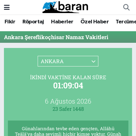
Fikir
Röportaj
Haberler
Özel Haber
Tercüm
Fikir
Fikir
Nöbetçi Eczaneler
Ankara Şereflikoçhisar Namaz Vakitleri
Röportaj
Röportaj
Hava Durumu
Haberler
Haberler
Trafik Durumu
ANKARA
Özel Haber
Özel Haber
Süper Lig Puan Durumu ve Fikstür
İKINDI VAKTINE KALAN SÜRE
01:09:04
Tercüme
Tercüme
Tüm Manşetler
İktibas
İktibas
Son Dakika Haberleri
6 Ağustos 2026
23 Safer 1448
Büyük Doğu-İbda
Büyük Doğu-İbda
Haber Arşivi
Günahlarından tevbe eden gençten, Allâhü
Dergi
Dergi
Teâlâ'ya daha sevimli hiçbir kimse yoktur. Günah