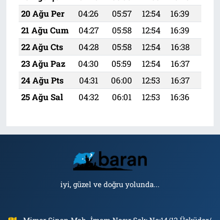
20 Ağu Per
04:26
05:57
12:54
16:39
19:
21 Ağu Cum
04:27
05:58
12:54
16:39
19:4
22 Ağu Cts
04:28
05:58
12:54
16:38
19:
23 Ağu Paz
04:30
05:59
12:54
16:37
19:
24 Ağu Pts
04:31
06:00
12:53
16:37
19:
25 Ağu Sal
04:32
06:01
12:53
16:36
19:
iyi, güzel ve doğru yolunda...
Mimar Sinan Mah. İmam Nasır Sok: No:14/12 Üsküdar/