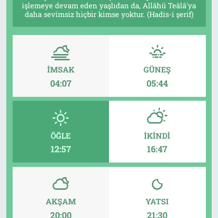
işlemeye devam eden yaşlıdan da, Allâhü Teâlâ'ya
daha sevimsiz hiçbir kimse yoktur. (Hadis-i şerif)
Tarih
İletişim
Künye
İMSAK
GÜNEŞ
04:07
05:44
ÖĞLE
İKINDI
12:57
16:47
AKŞAM
YATSI
20:00
21:30