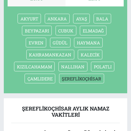
AKYURT
ANKARA
AYAŞ
BALA
BEYPAZARI
CUBUK
ELMADAĞ
EVREN
GÜDÜL
HAYMANA
KAHRAMANKAZAN
KALECİK
KIZILCAHAMAM
NALLIHAN
POLATLI
ÇAMLIDERE
ŞEREFLİKOÇHİSAR
ŞEREFLİKOÇHİSAR AYLIK NAMAZ
VAKITLERI