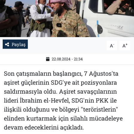
Tarih
İletişim
Künye
Paylaş
-
+
A
A
22.08.2024 - 21:34
Son çatışmaların başlangıcı, 7 Ağustos'ta
aşiret güçlerinin SDG'ye ait pozisyonlara
saldırmasıyla oldu. Aşiret savaşçılarının
lideri İbrahim el-Hevfel, SDG'nin PKK ile
ilişkili olduğunu ve bölgeyi "teröristlerin"
elinden kurtarmak için silahlı mücadeleye
devam edeceklerini açıkladı.