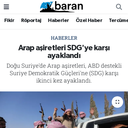
Fikir
Röportaj
Haberler
Özel Haber
Tercüm
Fikir
Fikir
Nöbetçi Eczaneler
Röportaj
Röportaj
Hava Durumu
HABERLER
Arap aşiretleri SDG'ye karşı
Haberler
Haberler
Trafik Durumu
ayaklandı
Doğu Suriye'de Arap aşiretleri, ABD destekli
Özel Haber
Özel Haber
Süper Lig Puan Durumu ve Fikstür
Suriye Demokratik Güçleri'ne (SDG) karşı
Tercüme
Tercüme
Tüm Manşetler
ikinci kez ayaklandı.
İktibas
İktibas
Son Dakika Haberleri
Büyük Doğu-İbda
Büyük Doğu-İbda
Haber Arşivi
Dergi
Dergi