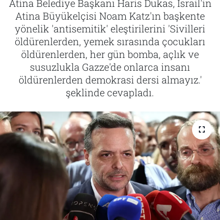
Atina Belediye Başkanı Haris Dukas, İsrail'in
Atina Büyükelçisi Noam Katz'ın başkente
Tarih
İletişim
yönelik 'antisemitik' eleştirilerini 'Sivilleri
öldürenlerden, yemek sırasında çocukları
Künye
öldürenlerden, her gün bomba, açlık ve
susuzlukla Gazze'de onlarca insanı
öldürenlerden demokrasi dersi almayız.'
şeklinde cevapladı.