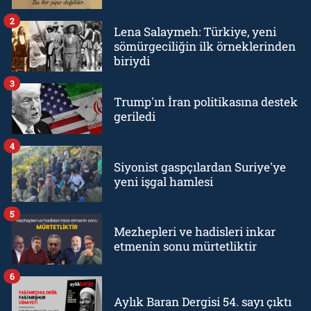
2
Lena Salaymeh: Türkiye, yeni
sömürgeciliğin ilk örneklerinden
biriydi
3
Trump'ın İran politikasına destek
geriledi
4
Siyonist gaspçılardan Suriye'ye
yeni işgal hamlesi
5
Mezhepleri ve hadisleri inkar
etmenin sonu mürtetliktir
6
Aylık Baran Dergisi 54. sayı çıktı