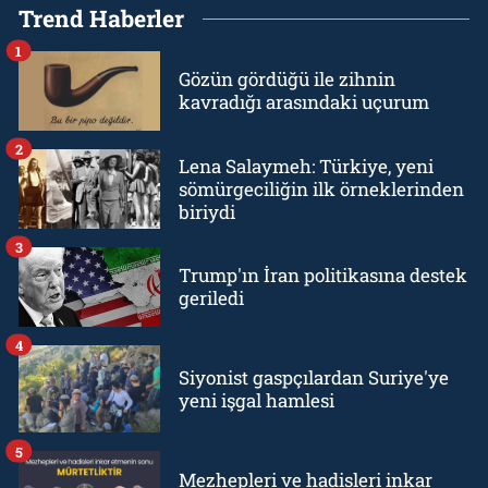
Trend Haberler
1
Gözün gördüğü ile zihnin
kavradığı arasındaki uçurum
2
Lena Salaymeh: Türkiye, yeni
sömürgeciliğin ilk örneklerinden
biriydi
3
Trump'ın İran politikasına destek
geriledi
4
Siyonist gaspçılardan Suriye'ye
yeni işgal hamlesi
5
Mezhepleri ve hadisleri inkar