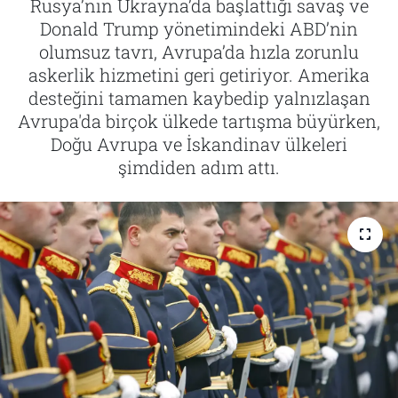
Rusya’nın Ukrayna’da başlattığı savaş ve
Donald Trump yönetimindeki ABD’nin
Tarih
İletişim
olumsuz tavrı, Avrupa’da hızla zorunlu
askerlik hizmetini geri getiriyor. Amerika
Künye
desteğini tamamen kaybedip yalnızlaşan
Avrupa'da birçok ülkede tartışma büyürken,
Doğu Avrupa ve İskandinav ülkeleri
şimdiden adım attı.