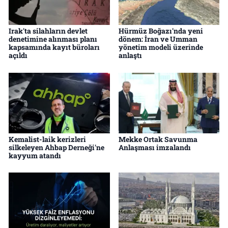
Irak'ta silahların devlet
Hürmüz Boğazı'nda yeni
denetimine alınması planı
dönem: İran ve Umman
kapsamında kayıt büroları
yönetim modeli üzerinde
açıldı
anlaştı
Kemalist-laik kerizleri
Mekke Ortak Savunma
silkeleyen Ahbap Derneği'ne
Anlaşması imzalandı
kayyum atandı