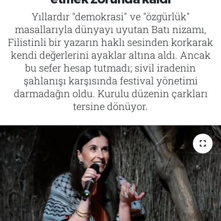
Yıllardır "demokrasi" ve "özgürlük"
Tarih
İletişim
masallarıyla dünyayı uyutan Batı nizamı,
Filistinli bir yazarın haklı sesinden korkarak
Künye
kendi değerlerini ayaklar altına aldı. Ancak
bu sefer hesap tutmadı; sivil iradenin
şahlanışı karşısında festival yönetimi
darmadağın oldu. Kurulu düzenin çarkları
tersine dönüyor.