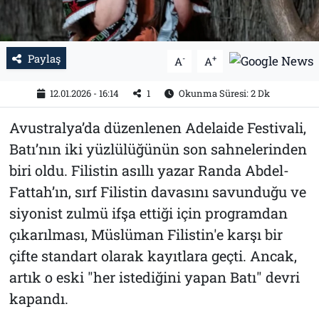
Paylaş
-
+
A
A
12.01.2026 - 16:14
1
Okunma Süresi: 2 Dk
Avustralya’da düzenlenen Adelaide Festivali,
Batı’nın iki yüzlülüğünün son sahnelerinden
biri oldu. Filistin asıllı yazar Randa Abdel-
Fattah’ın, sırf Filistin davasını savunduğu ve
siyonist zulmü ifşa ettiği için programdan
çıkarılması, Müslüman Filistin'e karşı bir
çifte standart olarak kayıtlara geçti. Ancak,
artık o eski "her istediğini yapan Batı" devri
kapandı.