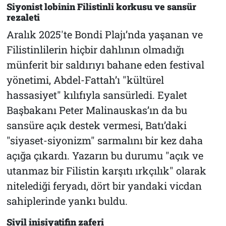
Siyonist lobinin Filistinli korkusu ve sansür
rezaleti
Aralık 2025'te Bondi Plajı’nda yaşanan ve
Filistinlilerin hiçbir dahlının olmadığı
münferit bir saldırıyı bahane eden festival
yönetimi, Abdel-Fattah’ı "kültürel
hassasiyet" kılıfıyla sansürledi. Eyalet
Başbakanı Peter Malinauskas’ın da bu
sansüre açık destek vermesi, Batı’daki
"siyaset-siyonizm" sarmalını bir kez daha
açığa çıkardı. Yazarın bu durumu "açık ve
utanmaz bir Filistin karşıtı ırkçılık" olarak
nitelediği feryadı, dört bir yandaki vicdan
sahiplerinde yankı buldu.
Sivil inisiyatifin zaferi