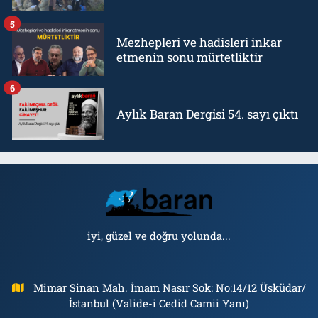
5
Mezhepleri ve hadisleri inkar
etmenin sonu mürtetliktir
6
Aylık Baran Dergisi 54. sayı çıktı
iyi, güzel ve doğru yolunda...
Mimar Sinan Mah. İmam Nasır Sok: No:14/12 Üsküdar/
İstanbul (Valide-i Cedid Camii Yanı)