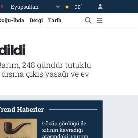
°
Eyüpsultan
30
18
18
Doğu-İbda
Dergi
Tarih
32
38
dildi
03
14
Barım, 248 gündür tutuklu
dışına çıkış yasağı ve ev
Trend Haberler
Gözün gördüğü ile
zihnin kavradığı
arasındaki uçurum