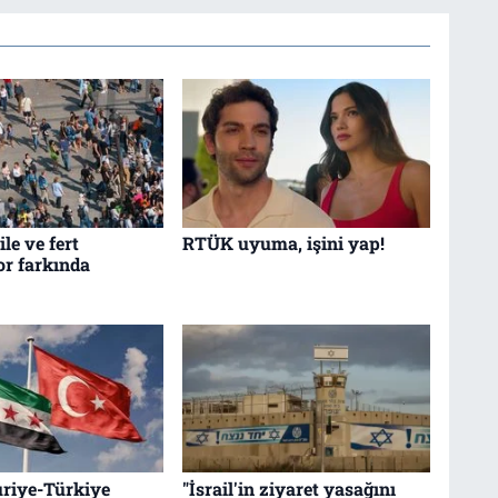
le ve fert
RTÜK uyuma, işini yap!
r farkında
riye-Türkiye
"İsrail'in ziyaret yasağını