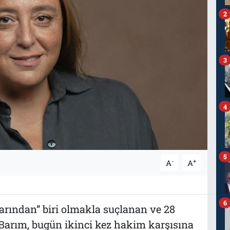
2
3
4
5
-
+
A
A
6
larından” biri olmakla suçlanan ve 28
Barım, bugün ikinci kez hakim karşısına