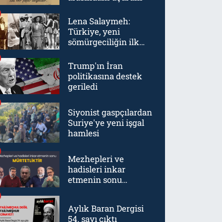
Lena Salaymeh:
Türkiye, yeni
sömürgeciliğin ilk
örneklerinden biriydi
Trump'ın İran
politikasına destek
geriledi
Siyonist gaspçılardan
Suriye'ye yeni işgal
hamlesi
Mezhepleri ve
hadisleri inkar
etmenin sonu
mürtetliktir
Aylık Baran Dergisi
54. sayı çıktı