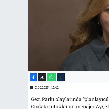
Tarih
İletişim
Künye
01.10.2025 - 15:42
Gezi Parkı olaylarında “planlayıcı
Ocak’ta tutuklanan menajer Ayşe 