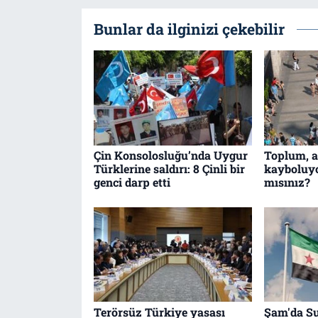
Bunlar da ilginizi çekebilir
Çin Konsolosluğu’nda Uygur
Toplum, ai
Türklerine saldırı: 8 Çinli bir
kayboluyo
genci darp etti
mısınız?
Terörsüz Türkiye yasası
Şam'da Su