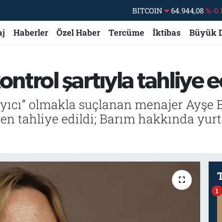
BITCOIN
64.944,08
%-0.
DOLAR
47,7436
%0.
aj
Haberler
Özel Haber
Tercüme
İktibas
Büyük 
EURO
55,2510
%0.
STERLİN
64,4811
%0.
ntrol şartıyla tahliye e
GRAM ALTIN
6660.55
%0.
BİST100
13.779
%-
ayıcı” olmakla suçlanan menajer Ayşe 
en tahliye edildi; Barım hakkında yurt 
1