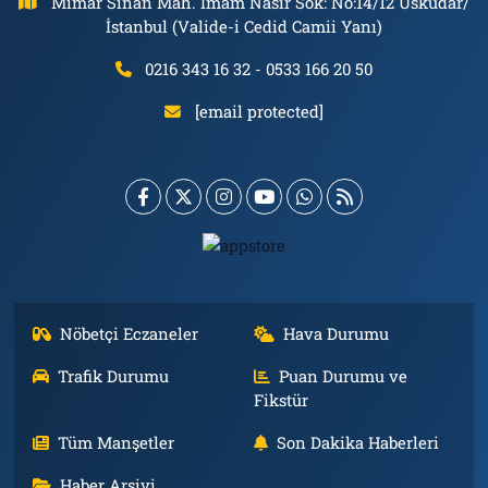
Mimar Sinan Mah. İmam Nasır Sok: No:14/12 Üsküdar/
İstanbul (Valide-i Cedid Camii Yanı)
0216 343 16 32 - 0533 166 20 50
[email protected]
Nöbetçi Eczaneler
Hava Durumu
Trafik Durumu
Puan Durumu ve
Fikstür
Tüm Manşetler
Son Dakika Haberleri
Haber Arşivi