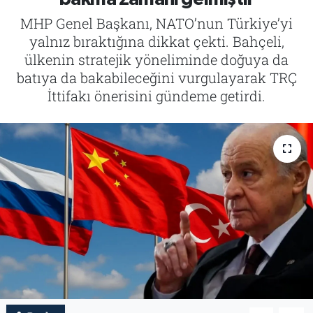
MHP Genel Başkanı, NATO’nun Türkiye’yi
Tarih
İletişim
yalnız bıraktığına dikkat çekti. Bahçeli,
ülkenin stratejik yöneliminde doğuya da
Künye
batıya da bakabileceğini vurgulayarak TRÇ
İttifakı önerisini gündeme getirdi.