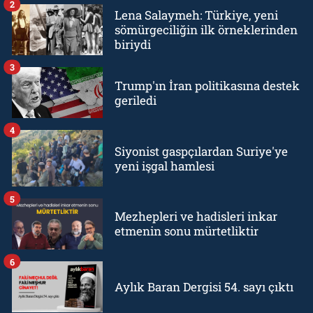
2
Lena Salaymeh: Türkiye, yeni
sömürgeciliğin ilk örneklerinden
biriydi
3
Trump'ın İran politikasına destek
geriledi
4
Siyonist gaspçılardan Suriye'ye
yeni işgal hamlesi
5
Mezhepleri ve hadisleri inkar
etmenin sonu mürtetliktir
6
Aylık Baran Dergisi 54. sayı çıktı