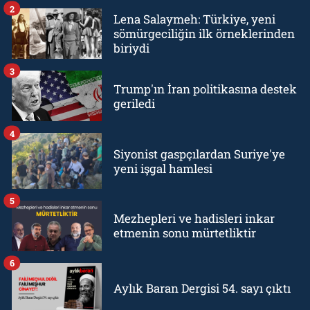
2
Lena Salaymeh: Türkiye, yeni
sömürgeciliğin ilk örneklerinden
biriydi
3
Trump'ın İran politikasına destek
geriledi
4
Siyonist gaspçılardan Suriye'ye
yeni işgal hamlesi
5
Mezhepleri ve hadisleri inkar
etmenin sonu mürtetliktir
6
Aylık Baran Dergisi 54. sayı çıktı