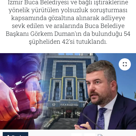
İzmir Buca Belediyesi ve bağlı iştiraklerine
yönelik yürütülen yolsuzluk soruşturması
Tarih
İletişim
kapsamında gözaltına alınarak adliyeye
sevk edilen ve aralarında Buca Belediye
Künye
Başkanı Görkem Duman'ın da bulunduğu 54
şüpheliden 42'si tutuklandı.