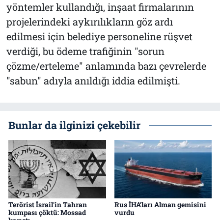
yöntemler kullandığı, inşaat firmalarının
projelerindeki aykırılıkların göz ardı
edilmesi için belediye personeline rüşvet
verdiği, bu ödeme trafiğinin "sorun
çözme/erteleme" anlamında bazı çevrelerde
"sabun" adıyla anıldığı iddia edilmişti.
Bunlar da ilginizi çekebilir
Terörist İsrail'in Tahran
Rus İHA’ları Alman gemisini
kumpası çöktü: Mossad
vurdu