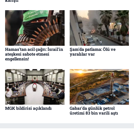
karıştı
Hamas'tan acil çağrı: İsrail'in
Şam'da patlama: Ölü ve
ateşkesi sabote etmesi
yaralılar var
engellensin!
MGK bildirisi açıklandı
Gabar'da günlük petrol
üretimi 83 bin varili aştı