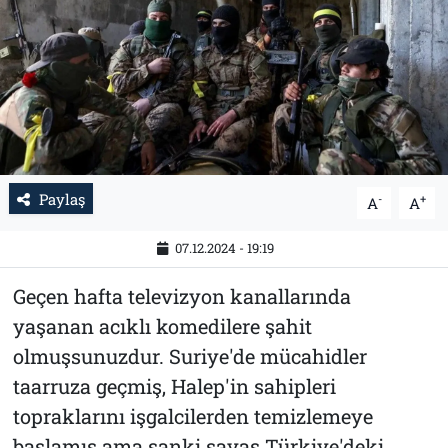
Tarih
İletişim
Künye
Paylaş
-
+
A
A
07.12.2024 - 19:19
Geçen hafta televizyon kanallarında
yaşanan acıklı komedilere şahit
olmuşsunuzdur. Suriye'de mücahidler
taarruza geçmiş, Halep'in sahipleri
topraklarını işgalcilerden temizlemeye
başlamış ama sanki savaş Türkiye'deki