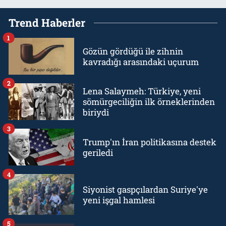
Trend Haberler
1
Gözün gördüğü ile zihnin
kavradığı arasındaki uçurum
2
Lena Salaymeh: Türkiye, yeni
sömürgeciliğin ilk örneklerinden
biriydi
3
Trump'ın İran politikasına destek
geriledi
4
Siyonist gaspçılardan Suriye'ye
yeni işgal hamlesi
5