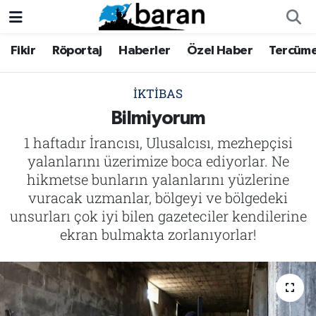
Fikir
Röportaj
Haberler
Özel Haber
Tercüm
Fikir
Fikir
Nöbetçi Eczaneler
Röportaj
Röportaj
Hava Durumu
İKTIBAS
Bilmiyorum
Haberler
Haberler
Trafik Durumu
1 haftadır İrancısı, Ulusalcısı, mezhepçisi
yalanlarını üzerimize boca ediyorlar. Ne
Özel Haber
Özel Haber
Süper Lig Puan Durumu ve Fikstür
hikmetse bunların yalanlarını yüzlerine
vuracak uzmanlar, bölgeyi ve bölgedeki
Tercüme
Tercüme
Tüm Manşetler
unsurları çok iyi bilen gazeteciler kendilerine
İktibas
İktibas
Son Dakika Haberleri
ekran bulmakta zorlanıyorlar!
Büyük Doğu-İbda
Büyük Doğu-İbda
Haber Arşivi
Dergi
Dergi