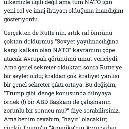
ülkemizle ilgili değil ama tüm NATO için
yeni rol ve imaj ihtiyacı olduğuna inandığını
gösteriyordu.
Gerçekten de Rutte’nin, artık raf ömrünü
çoktan doldurmuş “Sovyet yayılmacılığına
karşı kalkan olan NATO” kavramını çöpe
atacak Avrupalı görünümü umut vericiydi.
Ama genel sekreter olduktan sonra Rutte’ye
bir şeyler oldu; kraldan çok kraliyet yanlısı
bir genel sekreter çıktı ortaya. Bu değişim,
“Trump gibi, denge konusunda dünyaya
örnek (!) bir ABD Başkanı ile çalışmanın
zorunlu bir sonucu mu?” diye sorabilirsiniz.
Ama benim cevabım, “hayır” olacaktır;
çünkü Trump’ın “Amerika’nın Avrupa’dan