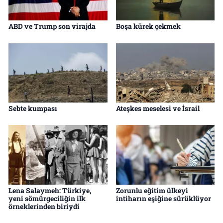
ABD ve Trump son virajda
Boşa kürek çekmek
Sebte kumpası
Ateşkes meselesi ve İsrail
Lena Salaymeh: Türkiye,
Zorunlu eğitim ülkeyi
yeni sömürgeciliğin ilk
intiharın eşiğine sürüklüyor
örneklerinden biriydi