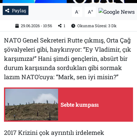
Paylaş
Tarih
İletişim
-
+
A
A
29.06.2026 - 10:56
1
Okunma Süresi: 3 Dk
Künye
NATO Genel Sekreteri Rutte çıkmış, Orta Çağ
şövalyeleri gibi, haykırıyor: “Ey Vladimir, çık
karşımıza!” Hani şimdi gençlerin, absürt bir
durum karşısında sordukları gibi sormak
lazım NATO’cuya: “Mark, sen iyi misin?”
Sebte kumpası
2017 Krizini çok ayrıntılı irdelemek