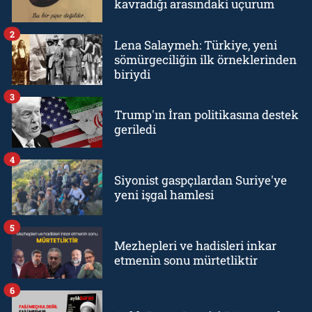
kavradığı arasındaki uçurum
2
Lena Salaymeh: Türkiye, yeni
sömürgeciliğin ilk örneklerinden
biriydi
3
Trump'ın İran politikasına destek
geriledi
4
Siyonist gaspçılardan Suriye'ye
yeni işgal hamlesi
5
Mezhepleri ve hadisleri inkar
etmenin sonu mürtetliktir
6