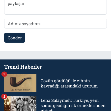
Gönder
Trend Haberler
1
Gözün gördüğü ile zihnin
kavradığı arasındaki uçurum
2
Lena Salaymeh: Türkiye, yeni
sömürgeciliğin ilk örneklerinden
biriydi