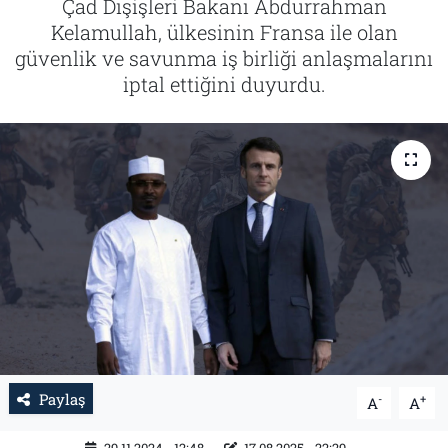
Çad Dışişleri Bakanı Abdurrahman
Kelamullah, ülkesinin Fransa ile olan
Tarih
İletişim
güvenlik ve savunma iş birliği anlaşmalarını
iptal ettiğini duyurdu.
Künye
Paylaş
-
+
A
A