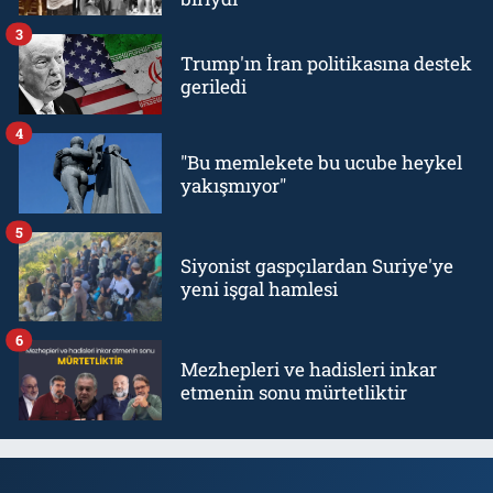
3
Trump'ın İran politikasına destek
geriledi
4
"Bu memlekete bu ucube heykel
yakışmıyor"
5
Siyonist gaspçılardan Suriye'ye
yeni işgal hamlesi
6
Mezhepleri ve hadisleri inkar
etmenin sonu mürtetliktir