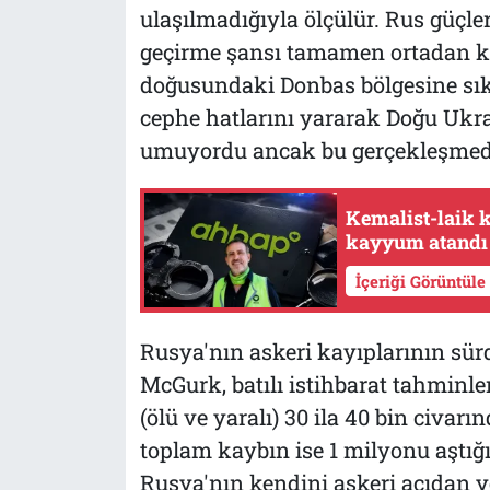
ulaşılmadığıyla ölçülür. Rus güçleri
geçirme şansı tamamen ortadan ka
doğusundaki Donbas bölgesine sık
cephe hatlarını yararak Doğu Ukr
umuyordu ancak bu gerçekleşmedi
Kemalist-laik k
kayyum atandı
İçeriği Görüntüle
Rusya'nın askeri kayıplarının sür
McGurk, batılı istihbarat tahminl
(ölü ve yaralı) 30 ila 40 bin civa
toplam kaybın ise 1 milyonu aştı
Rusya'nın kendini askeri açıdan y