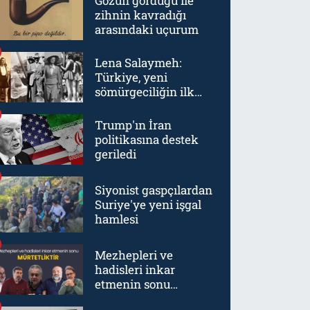
Gözün gördüğü ile
zihnin kavradığı
arasındaki uçurum
Lena Salaymeh:
Türkiye, yeni
sömürgeciliğin ilk
örneklerinden biriydi
Trump'ın İran
politikasına destek
geriledi
Siyonist gaspçılardan
Suriye'ye yeni işgal
hamlesi
Mezhepleri ve
hadisleri inkar
etmenin sonu
mürtetliktir