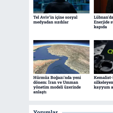
Tel Aviv’in içine sosyal
Lübnan'da
medyadan sızdılar
Enerjide s
kapıda
Hürmüz Boğazı'nda yeni
Kemalist-l
dönem: İran ve Umman
silkeleye
yönetim modeli üzerinde
kayyum a
anlaştı
Yorumlar