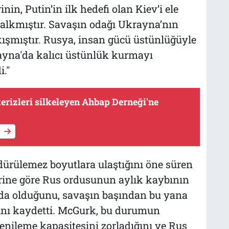
nin, Putin’in ilk hedefi olan Kiev’i ele
lkmıştır. Savaşın odağı Ukrayna’nın
ışmıştır. Rusya, insan gücü üstünlüğüyle
ayna'da kalıcı üstünlük kurmayı
."
erizleri silkeleyen Ahbap Derneği'ne
dürülemez boyutlara ulaştığını öne süren
erine göre Rus ordusunun aylık kaybının
rında olduğunu, savaşın başından bu yana
ğını kaydetti. McGurk, bu durumun
enileme kapasitesini zorladığını ve Rus