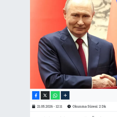
Tarih
İletişim
Künye
21.05.2026 - 12:11
Okunma Süresi: 2 Dk