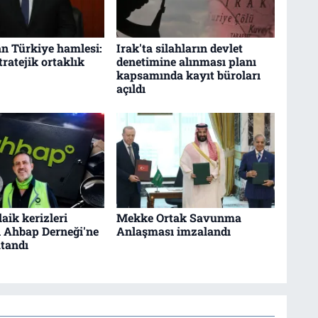
n Türkiye hamlesi:
Irak'ta silahların devlet
tratejik ortaklık
denetimine alınması planı
kapsamında kayıt büroları
açıldı
aik kerizleri
Mekke Ortak Savunma
n Ahbap Derneği'ne
Anlaşması imzalandı
tandı