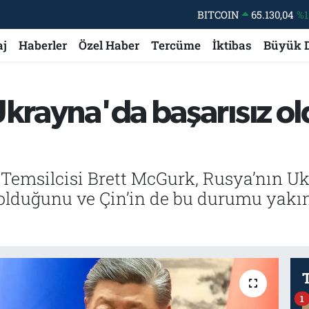
DOLAR
47,7106
%0.
EURO
55,1652
%0.
aj
Haberler
Özel Haber
Tercüme
İktibas
Büyük 
STERLİN
64,4046
%0.
GRAM ALTIN
6648.99
%2.
Ukrayna'da başarısız 
BİST100
13.773
%-
BITCOIN
65.130,04
%1
 Temsilcisi Brett McGurk, Rusya’nın Uk
 olduğunu ve Çin’in de bu durumu yakınd
1