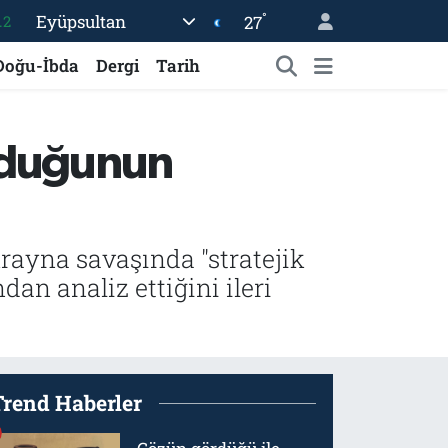
°
Eyüpsultan
27
17
27
Doğu-İbda
Dergi
Tarih
35
59
olduğunun
19
.2
rayna savaşında "stratejik
an analiz ettiğini ileri
Trend Haberler