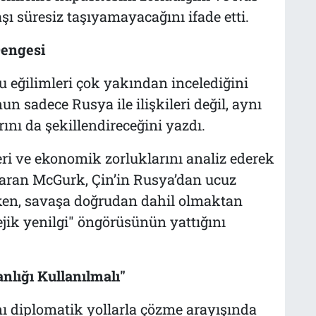
ı süresiz taşıyamayacağını ifade etti.
Dengesi
bu eğilimleri çok yakından incelediğini
n sadece Rusya ile ilişkileri değil, aynı
nı da şekillendireceğini yazdı.
ri ve ekonomik zorluklarını analiz ederek
taran McGurk, Çin’in Rusya’dan ucuz
ken, savaşa doğrudan dahil olmaktan
jik yenilgi" öngörüsünün yattığını
nlığı Kullanılmalı"
 diplomatik yollarla çözme arayışında