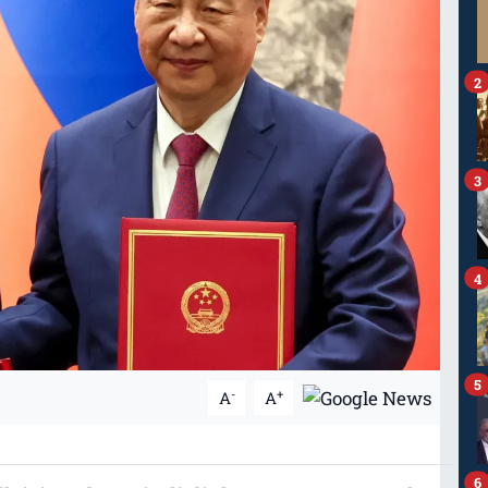
2
3
4
5
-
+
A
A
6