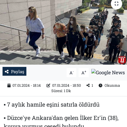
Tarih
İletişim
Künye
Paylaş
-
+
A
A
07.01.2024 - 18:14
07.01.2024 - 18:50
1
Okunma
Süresi: 1 Dk
▪ 7 aylık hamile eşini satırla öldürdü
▪ Düzce'ye Ankara'dan gelen İlker Er'in (38),
kıyıya vurmuş cesedi bulundu.