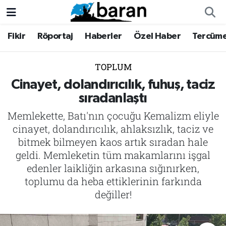
Fikir
Röportaj
Haberler
Özel Haber
Tercüm
Fikir
Fikir
Nöbetçi Eczaneler
Röportaj
Röportaj
Hava Durumu
TOPLUM
Cinayet, dolandırıcılık, fuhuş, taciz
Haberler
Haberler
Trafik Durumu
sıradanlaştı
Memlekette, Batı'nın çocuğu Kemalizm eliyle
Özel Haber
Özel Haber
Süper Lig Puan Durumu ve Fikstür
cinayet, dolandırıcılık, ahlaksızlık, taciz ve
Tercüme
Tercüme
Tüm Manşetler
bitmek bilmeyen kaos artık sıradan hale
geldi. Memleketin tüm makamlarını işgal
İktibas
İktibas
Son Dakika Haberleri
edenler laikliğin arkasına sığınırken,
toplumu da heba ettiklerinin farkında
Büyük Doğu-İbda
Büyük Doğu-İbda
Haber Arşivi
değiller!
Dergi
Dergi