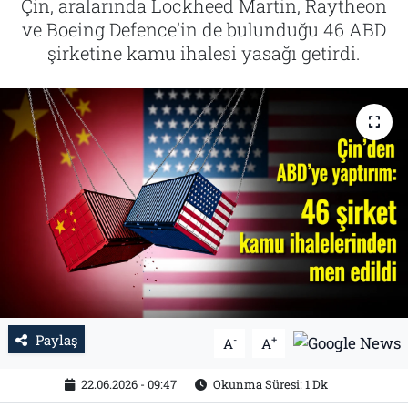
Çin, aralarında Lockheed Martin, Raytheon
ve Boeing Defence’in de bulunduğu 46 ABD
Tarih
İletişim
şirketine kamu ihalesi yasağı getirdi.
Künye
Paylaş
-
+
A
A
22.06.2026 - 09:47
Okunma Süresi: 1 Dk