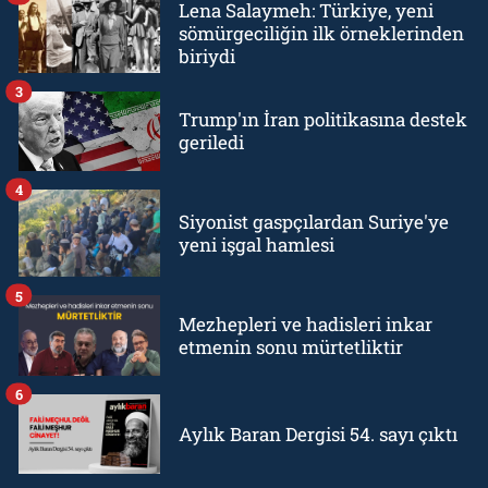
Lena Salaymeh: Türkiye, yeni
sömürgeciliğin ilk örneklerinden
biriydi
3
Trump'ın İran politikasına destek
geriledi
4
Siyonist gaspçılardan Suriye'ye
yeni işgal hamlesi
5
Mezhepleri ve hadisleri inkar
etmenin sonu mürtetliktir
6
Aylık Baran Dergisi 54. sayı çıktı