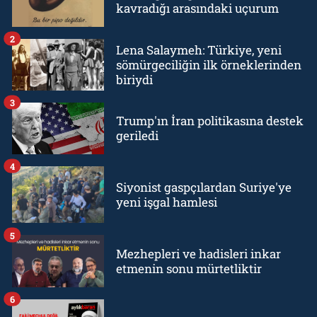
kavradığı arasındaki uçurum
2
Lena Salaymeh: Türkiye, yeni
sömürgeciliğin ilk örneklerinden
biriydi
3
Trump'ın İran politikasına destek
geriledi
4
Siyonist gaspçılardan Suriye'ye
yeni işgal hamlesi
5
Mezhepleri ve hadisleri inkar
etmenin sonu mürtetliktir
6