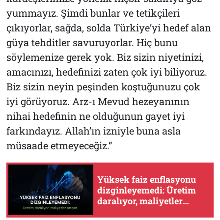
yummayız. Şimdi bunlar ve tetikçileri
çıkıyorlar, sağda, solda Türkiye’yi hedef alan
güya tehditler savuruyorlar. Hiç bunu
söylemenize gerek yok. Biz sizin niyetinizi,
amacınızı, hedefinizi zaten çok iyi biliyoruz.
Biz sizin neyin peşinden koştuğunuzu çok
iyi görüyoruz. Arz-ı Mevud hezeyanının
nihai hedefinin ne olduğunun gayet iyi
farkındayız. Allah’ın izniyle buna asla
müsaade etmeyeceğiz.”
Yüksek faiz enflasyonu
dizginleyemedi: Üretim
daralıyor, maliyetler
artıyor