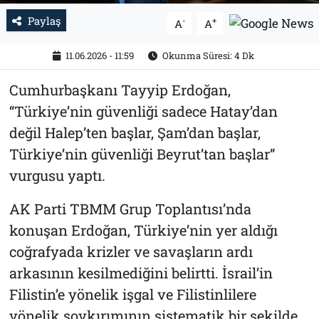
Paylaş
-
+
A
A
11.06.2026 - 11:59
Okunma Süresi: 4 Dk
Cumhurbaşkanı Tayyip Erdoğan,
“Türkiye’nin güvenliği sadece Hatay’dan
değil Halep’ten başlar, Şam’dan başlar,
Türkiye’nin güvenliği Beyrut’tan başlar”
vurgusu yaptı.
AK Parti TBMM Grup Toplantısı’nda
konuşan Erdoğan, Türkiye’nin yer aldığı
coğrafyada krizler ve savaşların ardı
arkasının kesilmediğini belirtti. İsrail’in
Filistin’e yönelik işgal ve Filistinlilere
yönelik soykırımının sistematik bir şekilde