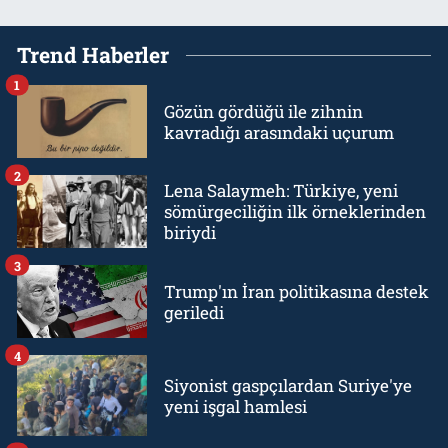
Trend Haberler
1
Gözün gördüğü ile zihnin
kavradığı arasındaki uçurum
2
Lena Salaymeh: Türkiye, yeni
sömürgeciliğin ilk örneklerinden
biriydi
3
Trump'ın İran politikasına destek
geriledi
4
Siyonist gaspçılardan Suriye'ye
yeni işgal hamlesi