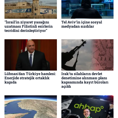
"İsrail'in ziyaret yasağını
Tel Aviv’in içine sosyal
uzatması Filistinli esirlerin
medyadan sızdılar
tecridini derinleştiriyor"
Lübnan'dan Türkiye hamlesi:
Irak'ta silahların devlet
Enerjide stratejik ortaklık
denetimine alınması planı
kapıda
kapsamında kayıt büroları
açıldı