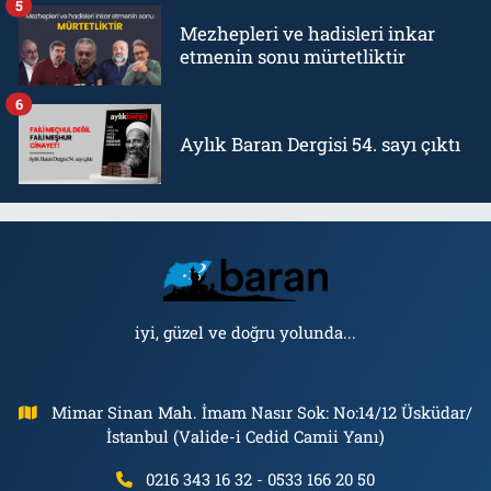
5
Mezhepleri ve hadisleri inkar
etmenin sonu mürtetliktir
6
Aylık Baran Dergisi 54. sayı çıktı
iyi, güzel ve doğru yolunda...
Mimar Sinan Mah. İmam Nasır Sok: No:14/12 Üsküdar/
İstanbul (Valide-i Cedid Camii Yanı)
0216 343 16 32 - 0533 166 20 50