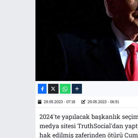
Tarih
İletişim
Künye
29.05.2023 - 07:18
29.05.2023 - 06:51
2024'te yapılacak başkanlık seçim
medya sitesi TruthSocial'dan yapt
hak edilmiş zaferinden ötürü Cu