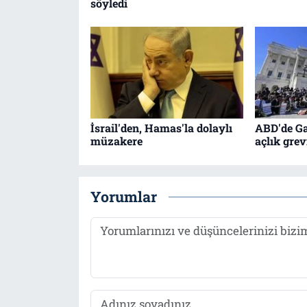
söyledi
İsrail'den, Hamas'la dolaylı
ABD'de Ga
müzakere
açlık gre
Yorumlar