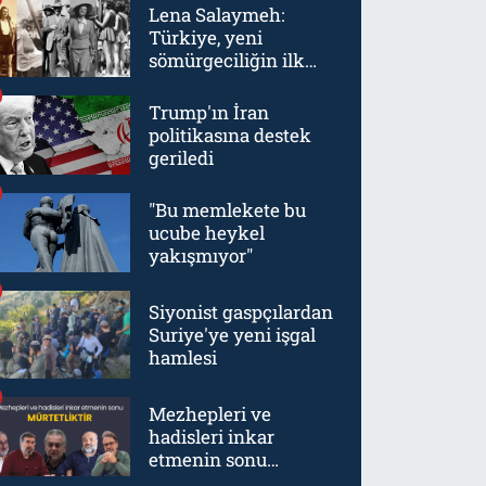
Lena Salaymeh:
Türkiye, yeni
sömürgeciliğin ilk
örneklerinden biriydi
Trump'ın İran
politikasına destek
geriledi
"Bu memlekete bu
ucube heykel
yakışmıyor"
Siyonist gaspçılardan
Suriye'ye yeni işgal
hamlesi
Mezhepleri ve
hadisleri inkar
etmenin sonu
mürtetliktir