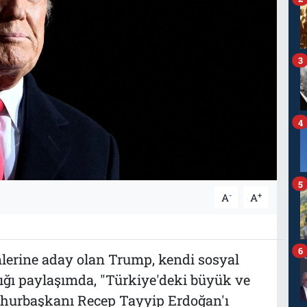
3
4
5
-
+
A
A
6
lerine aday olan Trump, kendi sosyal
ığı paylaşımda, "Türkiye'deki büyük ve
mhurbaşkanı Recep Tayyip Erdoğan'ı