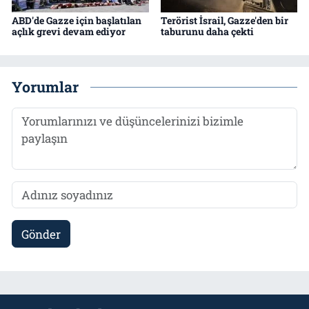
ABD'de Gazze için başlatılan
Terörist İsrail, Gazze'den bir
açlık grevi devam ediyor
taburunu daha çekti
Yorumlar
Gönder