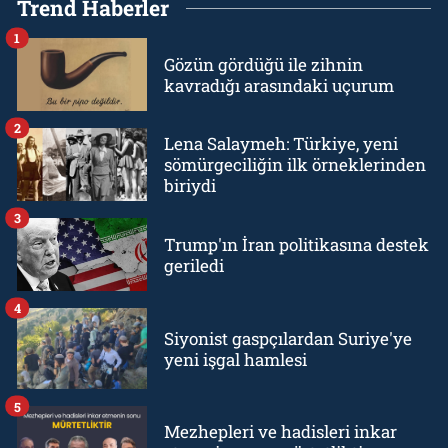
Trend Haberler
1
Gözün gördüğü ile zihnin
kavradığı arasındaki uçurum
2
Lena Salaymeh: Türkiye, yeni
sömürgeciliğin ilk örneklerinden
biriydi
3
Trump'ın İran politikasına destek
geriledi
4
Siyonist gaspçılardan Suriye'ye
yeni işgal hamlesi
5
Mezhepleri ve hadisleri inkar