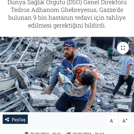
Dünya Sağlık Örgütü (DSÖ) Genel Direktörü
Tedros Adhanom Ghebreyesus, Gazze'de
Tarih
İletişim
bulunan 9 bin hastanın tedavi için tahliye
edilmesi gerektiğini bildirdi.
Künye
Paylaş
-
+
A
A