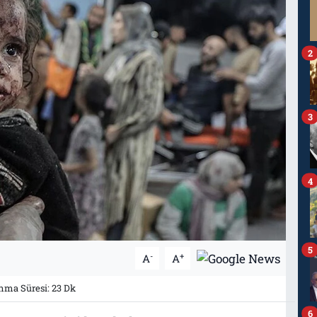
2
3
4
5
-
+
A
A
ma Süresi: 23 Dk
6