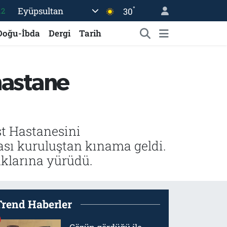
°
Eyüpsultan
30
17
27
Doğu-İbda
Dergi
Tarih
35
12
hastane
19
st Hastanesini
rası kuruluştan kınama geldi.
uklarına yürüdü.
Trend Haberler