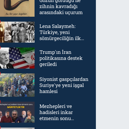
Gözün gördüğü ile
zihnin kavradığı
arasındaki uçurum
Lena Salaymeh:
Türkiye, yeni
sömürgeciliğin ilk
örneklerinden biriydi
Trump'ın İran
politikasına destek
geriledi
Siyonist gaspçılardan
Suriye'ye yeni işgal
hamlesi
Mezhepleri ve
hadisleri inkar
etmenin sonu
mürtetliktir