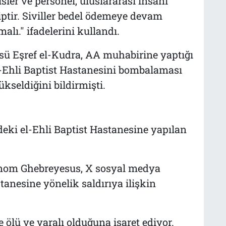
sler ve personel, uluslararası insani
ptir. Siviller bedel ödemeye devam
lı." ifadelerini kullandı.
sü Eşref el-Kudra, AA muhabirine yaptığı
el-Ehli Baptist Hastanesini bombalaması
kseldiğini bildirmişti.
deki el-Ehli Baptist Hastanesine yapılan
nom Ghebreyesus, X sosyal medya
anesine yönelik saldırıya ilişkin
 ölü ve yaralı olduğuna işaret ediyor.