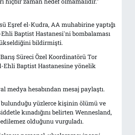
leri hiçbir zaman hedef olmamalıdır."
sü Eşref el-Kudra, AA muhabirine yaptığı
l-Ehli Baptist Hastanesi'ni bombalaması
kseldiğini bildirmişti.
 Barış Süreci Özel Koordinatörü Tor
l-Ehli Baptist Hastanesine yönelik
yal medya hesabından mesaj paylaştı.
n bulunduğu yüzlerce kişinin ölümü ve
şiddetle kınadığını belirten Wennesland,
ul edilemez olduğunu vurguladı.