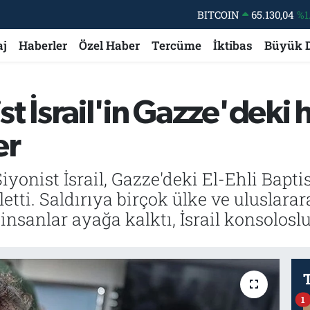
DOLAR
47,7106
%0.
EURO
55,1652
%0.
aj
Haberler
Özel Haber
Tercüme
İktibas
Büyük 
STERLİN
64,4046
%0.
GRAM ALTIN
6618.49
%2.
t İsrail'in Gazze'deki 
BİST100
13.773
%-
er
yonist İsrail, Gazze'deki El-Ehli Bapti
etti. Saldırıya birçok ülke ve uluslara
nsanlar ayağa kalktı, İsrail konsolosl
1