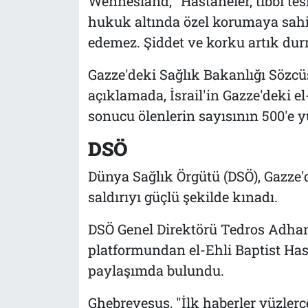
Wennesland, "Hastaneler, tıbbi tesi
hukuk altında özel korumaya sahi
edemez. Şiddet ve korku artık durma
Gazze'deki Sağlık Bakanlığı Sözcü
açıklamada, İsrail'in Gazze'deki 
sonucu ölenlerin sayısının 500'e yü
DSÖ
Dünya Sağlık Örgütü (DSÖ), Gazze'
saldırıyı güçlü şekilde kınadı.
DSÖ Genel Direktörü Tedros Adha
platformundan el-Ehli Baptist Hast
paylaşımda bulundu.
Ghebreyesus, "İlk haberler yüzlerce