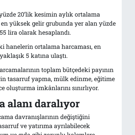
yüzde 20’lik kesimin aylık ortalama
, en yüksek gelir grubunda yer alan yüzde
55 lira olarak hesaplandı.
ki hanelerin ortalama harcaması, en
aklaşık 5 katına ulaştı.
harcamalarının toplam bütçedeki payının
rin tasarruf yapma, mülk edinme, eğitime
 oluşturma imkânlarını sınırlıyor.
a alanı daralıyor
rcama davranışlarının değiştiğini
asarruf ve yatırıma ayrılabilecek
ım ve gıda gibi zorunlu kalemlere