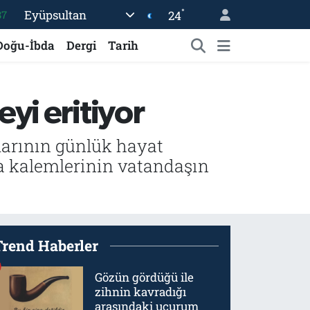
°
Eyüpsultan
24
18
32
Doğu-İbda
Dergi
Tarih
38
03
yi eritiyor
14
87
şlarının günlük hayat
rma kalemlerinin vatandaşın
Trend Haberler
Gözün gördüğü ile
zihnin kavradığı
arasındaki uçurum