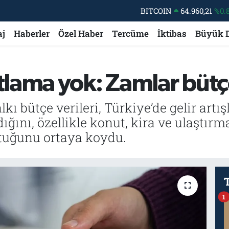
DOLAR
47,7436
%0.
EURO
55,2510
%0.
aj
Haberler
Özel Haber
Tercüme
İktibas
Büyük 
STERLİN
64,4811
%0.
GRAM ALTIN
6660.55
%0.
ama yok: Zamlar bütçe
BİST100
13.779
%-
BITCOIN
64.960,21
%0.
ı bütçe verileri, Türkiye’de gelir artı
dığını, özellikle konut, kira ve ulaştı
ttuğunu ortaya koydu.
1