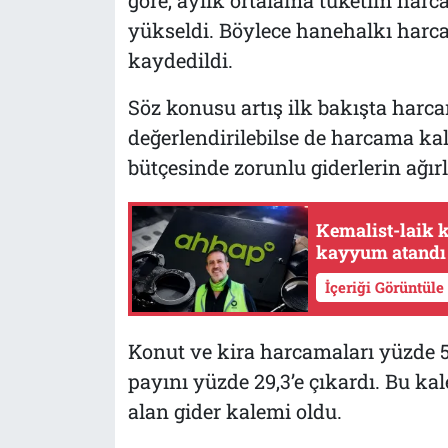
göre, aylık ortalama tüketim harca
yükseldi. Böylece hanehalkı harca
kaydedildi.
Söz konusu artış ilk bakışta harc
değerlendirilebilse de harcama ka
bütçesinde zorunlu giderlerin ağırl
Kemalist-laik k
kayyum atandı
İçeriği Görüntüle
Konut ve kira harcamaları yüzde 5
payını yüzde 29,3’e çıkardı. Bu k
alan gider kalemi oldu.