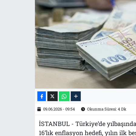
Tarih
İletişim
Künye
09.06.2026 - 09:54
Okunma Süresi: 4 Dk
İSTANBUL - Türkiye’de yılbaşında 
16’lık enflasyon hedefi, yılın ilk b