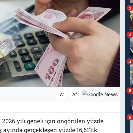
2
3
4
5
-
+
A
A
6
2026 yılı geneli için öngörülen yüzde
eş ayında gerçekleşen yüzde 16,61’lik