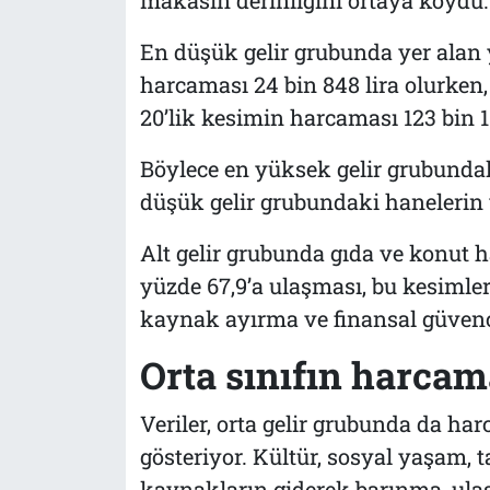
makasın derinliğini ortaya koydu.
En düşük gelir grubunda yer alan 
harcaması 24 bin 848 lira olurken
20’lik kesimin harcaması 123 bin 1
Böylece en yüksek gelir grubunda
düşük gelir grubundaki hanelerin y
Alt gelir grubunda gıda ve konut 
yüzde 67,9’a ulaşması, bu kesimle
kaynak ayırma ve finansal güvence
Orta sınıfın harcam
Veriler, orta gelir grubunda da ha
gösteriyor. Kültür, sosyal yaşam, t
kaynakların giderek barınma, ulaş