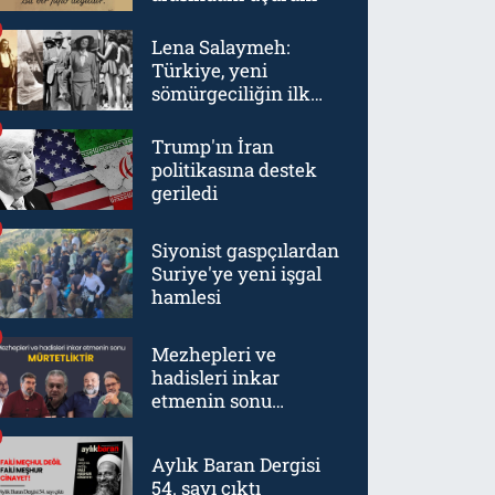
Lena Salaymeh:
Türkiye, yeni
sömürgeciliğin ilk
örneklerinden biriydi
Trump'ın İran
politikasına destek
geriledi
Siyonist gaspçılardan
Suriye'ye yeni işgal
hamlesi
Mezhepleri ve
hadisleri inkar
etmenin sonu
mürtetliktir
Aylık Baran Dergisi
54. sayı çıktı