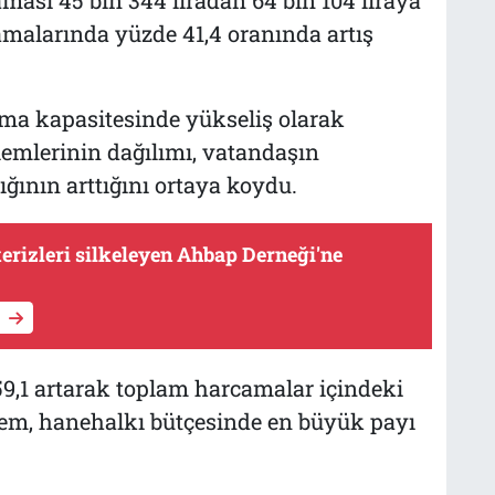
ması 45 bin 344 liradan 64 bin 104 liraya
malarında yüzde 41,4 oranında artış
ama kapasitesinde yükseliş olarak
lemlerinin dağılımı, vatandaşın
ığının arttığını ortaya koydu.
erizleri silkeleyen Ahbap Derneği'ne
9,1 artarak toplam harcamalar içindeki
alem, hanehalkı bütçesinde en büyük payı