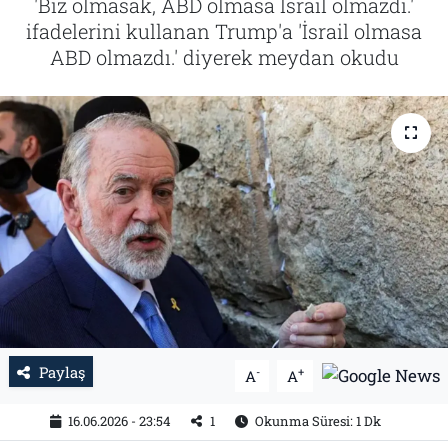
'Biz olmasak, ABD olmasa İsrail olmazdı.'
ifadelerini kullanan Trump'a 'İsrail olmasa
Tarih
İletişim
ABD olmazdı.' diyerek meydan okudu
Künye
Paylaş
-
+
A
A
16.06.2026 - 23:54
1
Okunma Süresi: 1 Dk