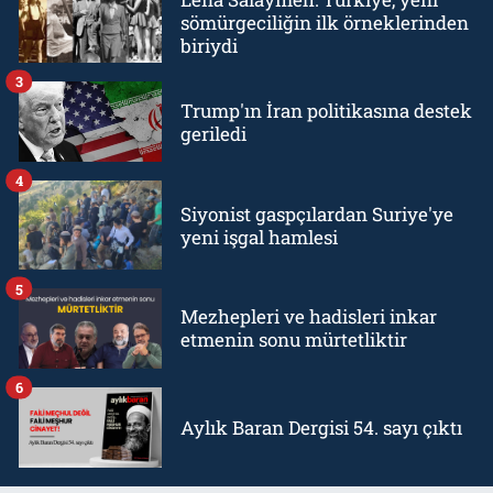
sömürgeciliğin ilk örneklerinden
biriydi
3
Trump'ın İran politikasına destek
geriledi
4
Siyonist gaspçılardan Suriye'ye
yeni işgal hamlesi
5
Mezhepleri ve hadisleri inkar
etmenin sonu mürtetliktir
6
Aylık Baran Dergisi 54. sayı çıktı