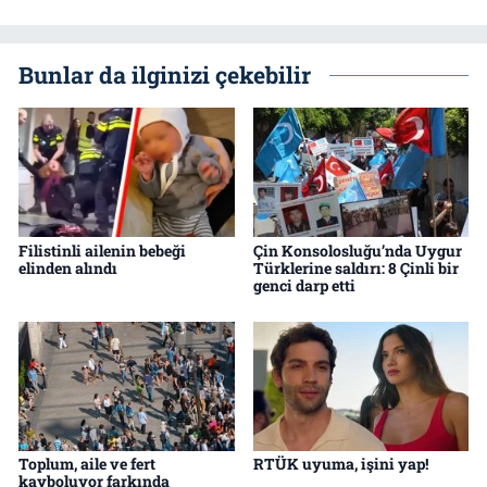
Bunlar da ilginizi çekebilir
Filistinli ailenin bebeği
Çin Konsolosluğu’nda Uygur
elinden alındı
Türklerine saldırı: 8 Çinli bir
genci darp etti
Toplum, aile ve fert
RTÜK uyuma, işini yap!
kayboluyor farkında