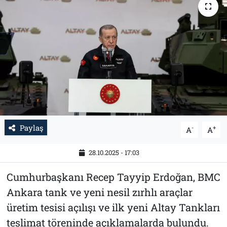
Tarih
İletişim
Künye
Paylaş
-
+
A
A
28.10.2025 - 17:03
Cumhurbaşkanı Recep Tayyip Erdoğan, BMC
Ankara tank ve yeni nesil zırhlı araçlar
üretim tesisi açılışı ve ilk yeni Altay Tankları
teslimat töreninde açıklamalarda bulundu.