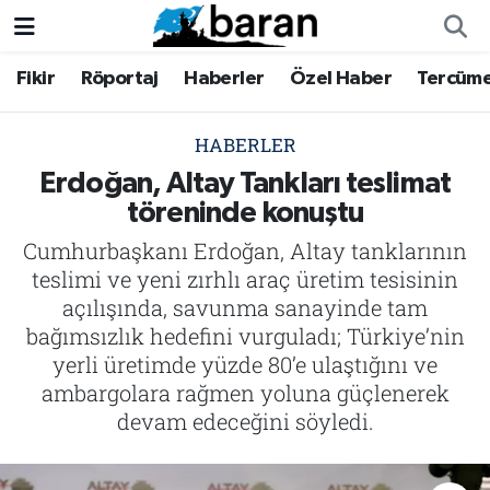
Fikir
Röportaj
Haberler
Özel Haber
Tercüm
Fikir
Fikir
Nöbetçi Eczaneler
Röportaj
Röportaj
Hava Durumu
HABERLER
Erdoğan, Altay Tankları teslimat
Haberler
Haberler
Trafik Durumu
töreninde konuştu
Cumhurbaşkanı Erdoğan, Altay tanklarının
Özel Haber
Özel Haber
Süper Lig Puan Durumu ve Fikstür
teslimi ve yeni zırhlı araç üretim tesisinin
Tercüme
Tercüme
Tüm Manşetler
açılışında, savunma sanayinde tam
bağımsızlık hedefini vurguladı; Türkiye’nin
İktibas
İktibas
Son Dakika Haberleri
yerli üretimde yüzde 80’e ulaştığını ve
ambargolara rağmen yoluna güçlenerek
Büyük Doğu-İbda
Büyük Doğu-İbda
Haber Arşivi
devam edeceğini söyledi.
Dergi
Dergi