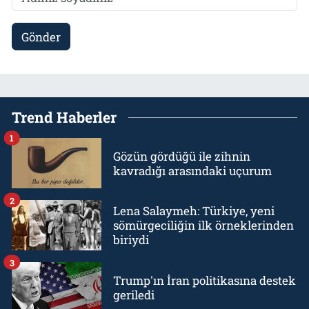
Gönder
Trend Haberler
1
Gözün gördüğü ile zihnin
kavradığı arasındaki uçurum
2
Lena Salaymeh: Türkiye, yeni
sömürgeciliğin ilk örneklerinden
biriydi
3
Trump'ın İran politikasına destek
geriledi