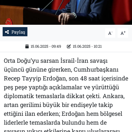
Paylaş
-
+
A
A
15.06.2025 - 09:49
15.06.2025 - 10:21
Orta Doğu’yu sarsan İsrail-İran savaşı
üçüncü gününe girerken, Cumhurbaşkanı
Recep Tayyip Erdoğan, son 48 saat içerisinde
peş peşe yaptığı açıklamalar ve yürüttüğü
diplomatik temaslarla dikkat çekti. Ankara,
artan gerilimi büyük bir endişeyle takip
ettiğini ilan ederken; Erdoğan hem bölgesel
liderlerle temaslarda bulundu hem de
savaşın yıkıcı etkilerine karşı uluslararası