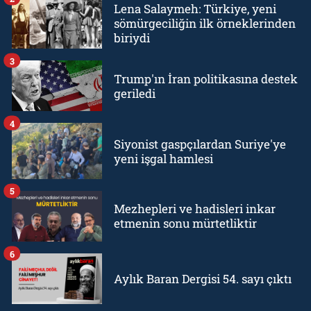
Lena Salaymeh: Türkiye, yeni
sömürgeciliğin ilk örneklerinden
biriydi
3
Trump'ın İran politikasına destek
geriledi
4
Siyonist gaspçılardan Suriye'ye
yeni işgal hamlesi
5
Mezhepleri ve hadisleri inkar
etmenin sonu mürtetliktir
6
Aylık Baran Dergisi 54. sayı çıktı