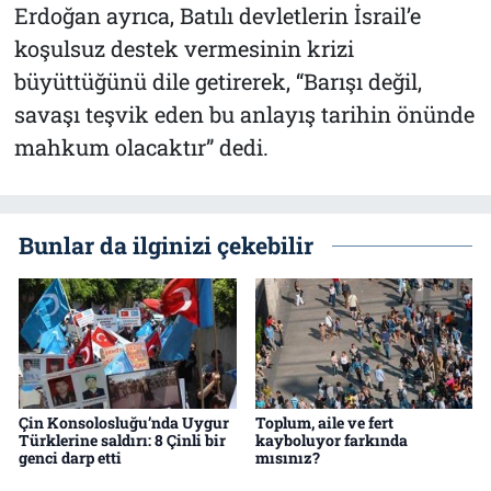
Erdoğan ayrıca, Batılı devletlerin İsrail’e
koşulsuz destek vermesinin krizi
büyüttüğünü dile getirerek, “Barışı değil,
savaşı teşvik eden bu anlayış tarihin önünde
mahkum olacaktır” dedi.
Bunlar da ilginizi çekebilir
Çin Konsolosluğu’nda Uygur
Toplum, aile ve fert
Türklerine saldırı: 8 Çinli bir
kayboluyor farkında
genci darp etti
mısınız?