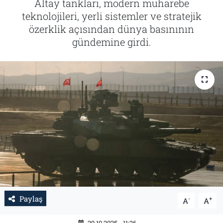
Altay tankları, modern muharebe
teknolojileri, yerli sistemler ve stratejik
Tarih
İletişim
özerklik açısından dünya basınının
gündemine girdi.
Künye
Paylaş
-
+
A
A