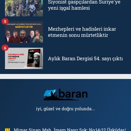
Siyonist gaspçılardan Suriye'ye
yeni işgal hamlesi
5
Mezhepleri ve hadisleri inkar
etmenin sonu mürtetliktir
6
Aylık Baran Dergisi 54. sayı çıktı
iyi, güzel ve doğru yolunda...
Mimar Sinan Mah. İmam Nasır Sok: No:14/12 Üsküdar/