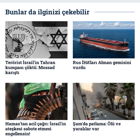
Bunlar da ilginizi çekebilir
Terörist İsrail'in Tahran
Rus İHA’ları Alman gemisini
kumpası çöktü: Mossad
vurdu
karıştı
Hamas'tan acil çağrı: İsrail'in
Şam'da patlama: Ölü ve
ateşkesi sabote etmesi
yaralılar var
engellensin!