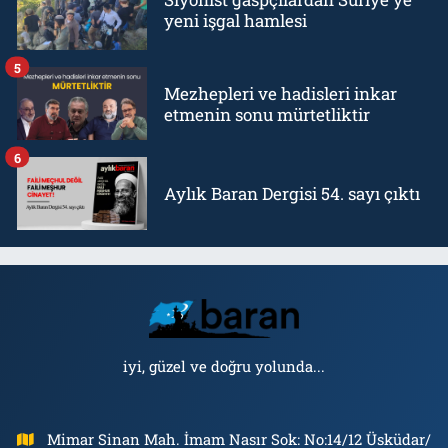
yeni işgal hamlesi
5
Mezhepleri ve hadisleri inkar
etmenin sonu mürtetliktir
6
Aylık Baran Dergisi 54. sayı çıktı
iyi, güzel ve doğru yolunda...
Mimar Sinan Mah. İmam Nasır Sok: No:14/12 Üsküdar/