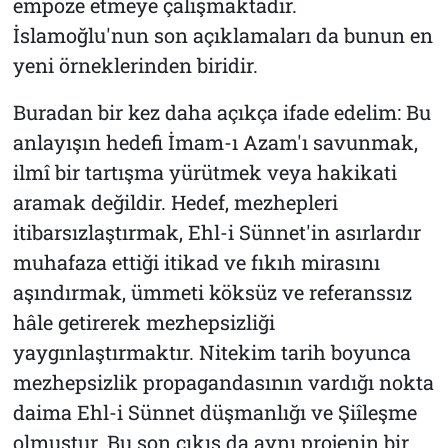
empoze etmeye çalışmaktadır.
İslamoğlu'nun son açıklamaları da bunun en
yeni örneklerinden biridir.
Buradan bir kez daha açıkça ifade edelim: Bu
anlayışın hedefi İmam-ı Azam'ı savunmak,
ilmî bir tartışma yürütmek veya hakikati
aramak değildir. Hedef, mezhepleri
itibarsızlaştırmak, Ehl-i Sünnet'in asırlardır
muhafaza ettiği itikad ve fıkıh mirasını
aşındırmak, ümmeti köksüz ve referanssız
hâle getirerek mezhepsizliği
yaygınlaştırmaktır. Nitekim tarih boyunca
mezhepsizlik propagandasının vardığı nokta
daima Ehl-i Sünnet düşmanlığı ve Şiîleşme
olmuştur. Bu son çıkış da aynı projenin bir