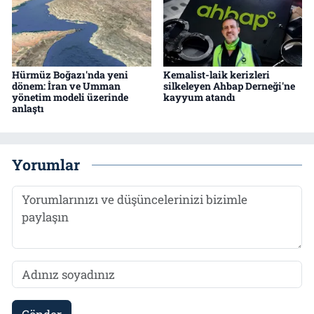
Hürmüz Boğazı'nda yeni
Kemalist-laik kerizleri
dönem: İran ve Umman
silkeleyen Ahbap Derneği'ne
yönetim modeli üzerinde
kayyum atandı
anlaştı
Yorumlar