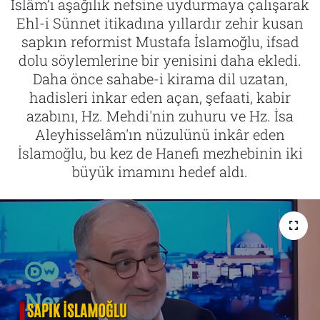
İslâm’ı aşağılık nefsine uydurmaya çalışarak
Ehl-i Sünnet itikadına yıllardır zehir kusan
Tarih
İletişim
sapkın reformist Mustafa İslamoğlu, ifsad
dolu söylemlerine bir yenisini daha ekledi.
Künye
Daha önce sahabe-i kirama dil uzatan,
hadisleri inkar eden açan, şefaati, kabir
azabını, Hz. Mehdi'nin zuhuru ve Hz. İsa
Aleyhisselâm'ın nüzulünü inkâr eden
İslamoğlu, bu kez de Hanefi mezhebinin iki
büyük imamını hedef aldı.