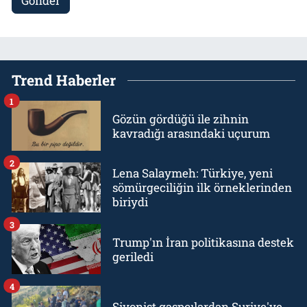
Gönder
Trend Haberler
1
Gözün gördüğü ile zihnin
kavradığı arasındaki uçurum
2
Lena Salaymeh: Türkiye, yeni
sömürgeciliğin ilk örneklerinden
biriydi
3
Trump'ın İran politikasına destek
geriledi
4
Siyonist gaspçılardan Suriye'ye