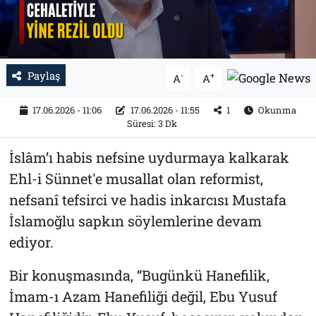
Paylaş
-
+
A
A
17.06.2026 - 11:06
17.06.2026 - 11:55
1
Okunma
Süresi: 3 Dk
İslâm’ı habis nefsine uydurmaya kalkarak
Ehl-i Sünnet'e musallat olan reformist,
nefsanî tefsirci ve hadis inkarcısı Mustafa
İslamoğlu sapkın söylemlerine devam
ediyor.
Bir konuşmasında, “Bugünkü Hanefilik,
İmam-ı Azam Hanefiliği değil, Ebu Yusuf