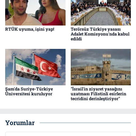
RTÜK uyuma, işini yap!
Terörsüz Türkiye yasası
Adalet Komisyonu'nda kabul
edildi
Şam'da Suriye-Türkiye
"İsrail'in ziyaret yasağını
Üniversitesi kuruluyor
uzatması Filistinli esirlerin
tecridini derinleştiriyor"
Yorumlar