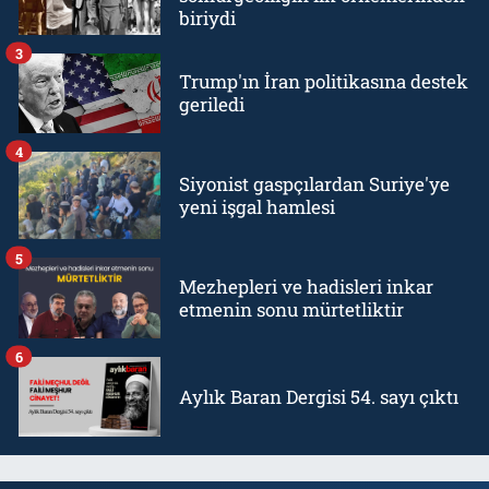
biriydi
3
Trump'ın İran politikasına destek
geriledi
4
Siyonist gaspçılardan Suriye'ye
yeni işgal hamlesi
5
Mezhepleri ve hadisleri inkar
etmenin sonu mürtetliktir
6
Aylık Baran Dergisi 54. sayı çıktı