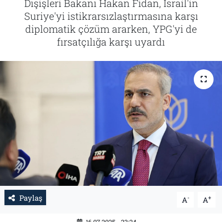
Dışişleri Bakanı Hakan Fidan, İsrail'in
Suriye'yi istikrarsızlaştırmasına karşı
Tarih
İletişim
diplomatik çözüm ararken, YPG'yi de
fırsatçılığa karşı uyardı
Künye
Paylaş
-
+
A
A