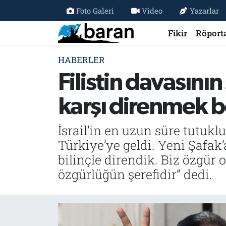
Foto Galeri
Video
Yazarlar
Fikir
Röport
Fikir
Fikir
Nöbetçi Eczaneler
HABERLER
Röportaj
Röportaj
Hava Durumu
Filistin davasını
Haberler
Haberler
Trafik Durumu
karşı direnmek
Özel Haber
Özel Haber
Süper Lig Puan Durumu ve Fikstür
İsrail’in en uzun süre tutuklu
Tercüme
Tercüme
Tüm Manşetler
Türkiye’ye geldi. Yeni Şafak’
bilinçle direndik. Biz özgür
İktibas
İktibas
Son Dakika Haberleri
özgürlüğün şerefidir” dedi.
Büyük Doğu-İbda
Büyük Doğu-İbda
Haber Arşivi
Dergi
Dergi