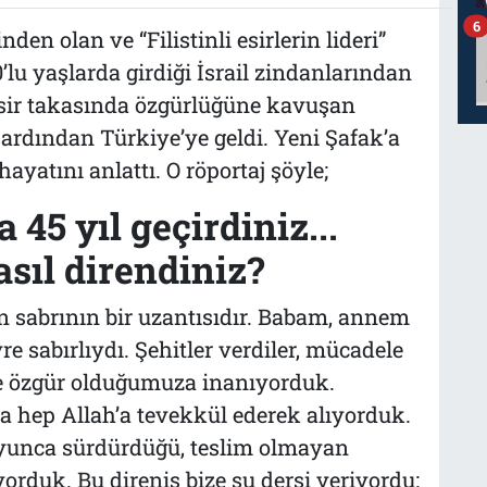
6
den olan ve “Filistinli esirlerin lideri”
0’lu yaşlarda girdiği İsrail zindanlarından
esir takasında özgürlüğüne kavuşan
 ardından Türkiye’ye geldi. Yeni Şafak’a
ayatını anlattı. O röportaj şöyle;
 45 yıl geçirdiniz...
asıl direndiniz?
n sabrının bir uzantısıdır. Babam, annem
e sabırlıydı. Şehitler verdiler, mücadele
bile özgür olduğumuza inanıyorduk.
hep Allah’a tevekkül ederek alıyorduk.
yunca sürdürdüğü, teslim olmayan
rduk. Bu direniş bize şu dersi veriyordu: