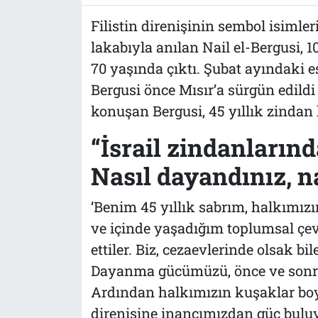
Filistin direnişinin sembol isimlerin
lakabıyla anılan Nail el-Bergusi, 1
70 yaşında çıktı. Şubat ayındaki 
Bergusi önce Mısır’a sürgün edildi
konuşan Bergusi, 45 yıllık zindan h
“İsrail zindanlarında
Nasıl dayandınız, n
‘Benim 45 yıllık sabrım, halkımızı
ve içinde yaşadığım toplumsal çevr
ettiler. Biz, cezaevlerinde olsak 
Dayanma gücümüzü, önce ve sonra 
Ardından halkımızın kuşaklar bo
direnişine inancımızdan güç buluyo