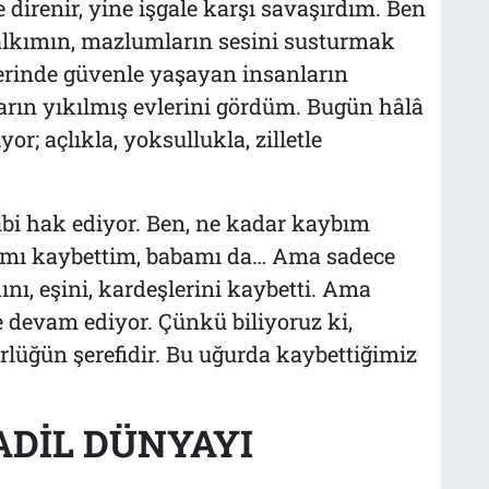
 direnir, yine işgale karşı savaşırdım. Ben
alkımın, mazlumların sesini susturmak
lerinde güvenle yaşayan insanların
ların yıkılmış evlerini gördüm. Bugün hâlâ
yor; açlıkla, yoksullukla, zilletle
ibi hak ediyor. Ben, ne kadar kaybım
namı kaybettim, babamı da… Ama sadece
ını, eşini, kardeşlerini kaybetti. Ama
e devam ediyor. Çünkü biliyoruz ki,
rlüğün şerefidir. Bu uğurda kaybettiğimiz
ADİL DÜNYAYI