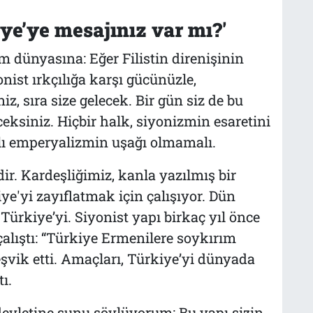
ye’ye mesajınız var mı?'
 dünyasına: Eğer Filistin direnişinin
ist ırkçılığa karşı gücünüzle,
, sıra size gelecek. Bir gün siz de bu
eceksiniz. Hiçbir halk, siyonizmin esaretini
ılı emperyalizmin uşağı olmamalı.
dir. Kardeşliğimiz, kanla yazılmış bir
iye'yi zayıflatmak için çalışıyor. Dün
Türkiye’yi. Siyonist yapı birkaç yıl önce
lıştı: “Türkiye Ermenilere soykırım
eşvik etti. Amaçları, Türkiye’yi dünyada
ı.
evletine şunu söylüyorum: Bu yapı sizin