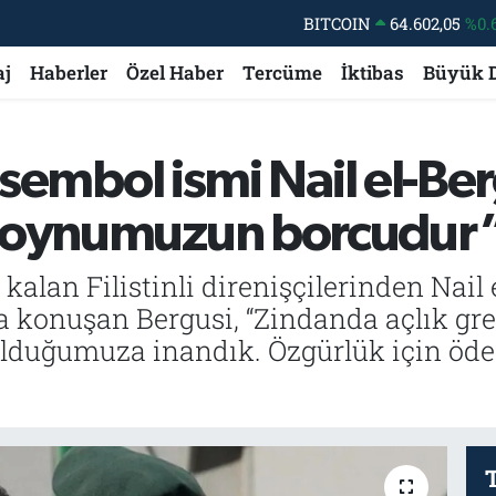
DOLAR
47,5986
%0.
EURO
55,0700
%0
aj
Haberler
Özel Haber
Tercüme
İktibas
Büyük 
STERLİN
64,2438
%0.
GRAM ALTIN
6518.23
%0.
n sembol ismi Nail el-Be
BİST100
13.703
 boynumuzun borcudur
BITCOIN
64.602,05
%0.
 kalan Filistinli direnişçilerinden Nail 
a konuşan Bergusi, “Zindanda açlık grev
 olduğumuza inandık. Özgürlük için öde