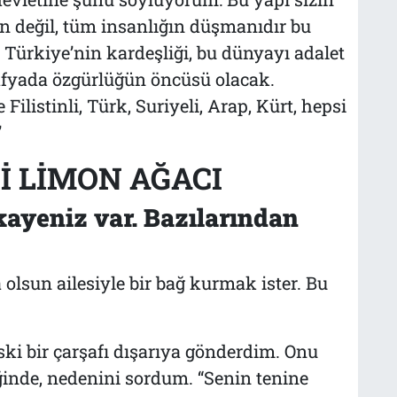
in değil, tüm insanlığın düşmanıdır bu
ve Türkiye’nin kardeşliği, bu dünyayı adalet
afyada özgürlüğün öncüsü olacak.
 Filistinli, Türk, Suriyeli, Arap, Kürt, hepsi
’
İ LİMON AĞACI
kayeniz var. Bazılarından
 olsun ailesiyle bir bağ kurmak ister. Bu
ski bir çarşafı dışarıya gönderdim. Onu
ğinde, nedenini sordum. “Senin tenine