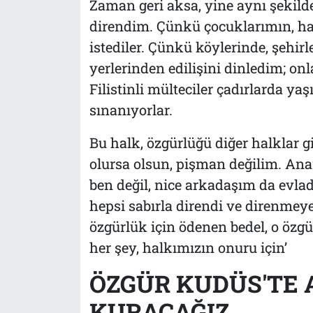
Zaman geri aksa, yine aynı şekilde
direndim. Çünkü çocuklarımın, h
istediler. Çünkü köylerinde, şehir
yerlerinden edilişini dinledim; on
Filistinli mülteciler çadırlarda yaşı
sınanıyorlar.
Bu halk, özgürlüğü diğer halklar g
olursa olsun, pişman değilim. A
ben değil, nice arkadaşım da evlad
hepsi sabırla direndi ve direnmey
özgürlük için ödenen bedel, o özgü
her şey, halkımızın onuru için’
ÖZGÜR KUDÜS'TE 
KURACAĞIZ