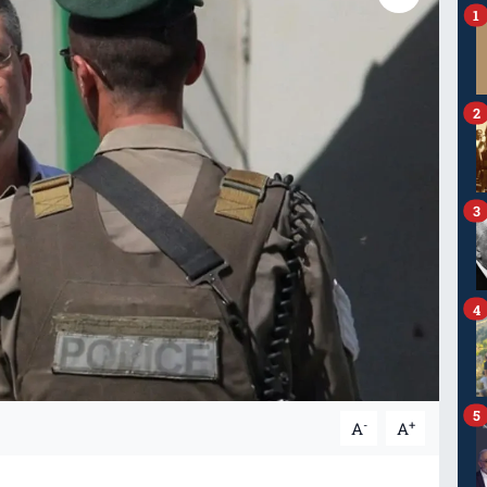
1
2
3
4
5
-
+
A
A