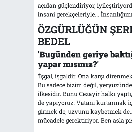
açıdan güçlendiriyor, iyileştiriyor
insani gerekçeleriyle... İnsanlığı
ÖZGÜRLÜĞÜN ŞERE
BEDEL
'Bugünden geriye baktığ
yapar mısınız?'
‘İşgal, işgaldir. Ona karşı diren
Bu sadece bizim değil, yeryüzünd
ilkesidir. Bunu Cezayir halkı yaptı
de yapıyoruz. Vatanı kurtarmak iç
girmek de, uzvunu kaybetmek de..
mücadele gerektiriyor. Ben asla 