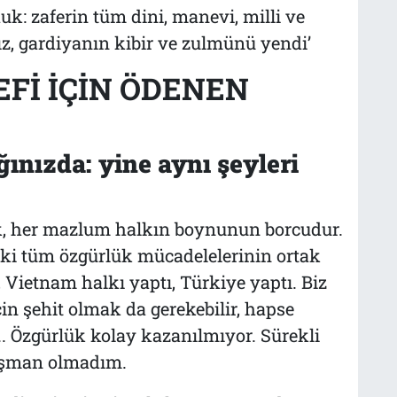
duk: zaferin tüm dini, manevi, milli ve
mız, gardiyanın kibir ve zulmünü yendi’
Fİ İÇİN ÖDENEN
ınızda: yine aynı şeyleri
mek, her mazlum halkın boynunun borcudur.
eki tüm özgürlük mücadelelerinin ortak
, Vietnam halkı yaptı, Türkiye yaptı. Biz
in şehit olmak da gerekebilir, hapse
. Özgürlük kolay kazanılmıyor. Sürekli
pişman olmadım.