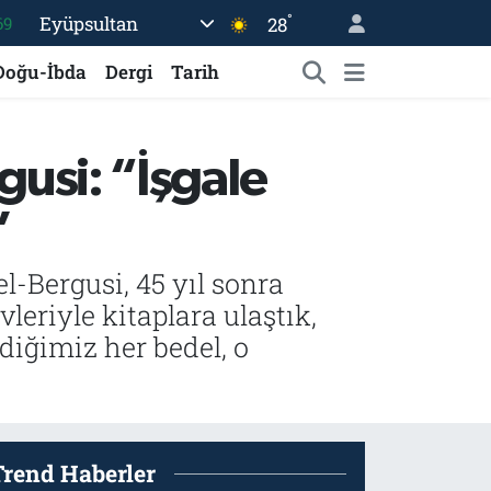
°
Eyüpsultan
28
06
.1
Doğu-İbda
Dergi
Tarih
21
39
rgusi: “İşgale
%0
”
69
el-Bergusi, 45 yıl sonra
leriyle kitaplara ulaştık,
diğimiz her bedel, o
Trend Haberler