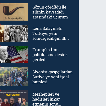
Gözün gördüğü ile
zihnin kavradığı
arasındaki uçurum
Lena Salaymeh:
Türkiye, yeni
sömürgeciliğin ilk
örneklerinden biriydi
Trump'ın İran
politikasına destek
geriledi
Siyonist gaspçılardan
Suriye'ye yeni işgal
hamlesi
Mezhepleri ve
hadisleri inkar
etmenin sonu