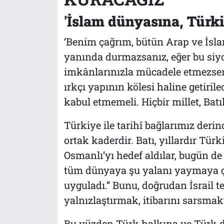
'İslam dünyasına, Türki
‘Benim çağrım, bütün Arap ve İslam
yanında durmazsanız, eğer bu siyon
imkânlarınızla mücadele etmezseniz
ırkçı yapının kölesi haline getiril
kabul etmemeli. Hiçbir millet, Bat
Türkiye ile tarihî bağlarımız derin
ortak kaderdir. Batı, yıllardır Türk
Osmanlı’yı hedef aldılar, bugün de 
tüm dünyaya şu yalanı yaymaya ça
uyguladı.” Bunu, doğrudan İsrail t
yalnızlaştırmak, itibarını sarsmakt
Bu yüzden Türk halkına ve Türk d