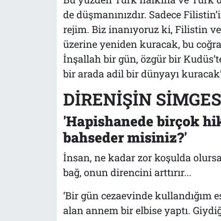
de düşmanınızdır. Sadece Filistin’
rejim. Biz inanıyoruz ki, Filistin 
üzerine yeniden kuracak, bu coğr
İnşallah bir gün, özgür bir Kudüs’te
bir arada adil bir dünyayı kuracak
DİRENİŞİN SİMGES
'Hapishanede birçok hi
bahseder misiniz?'
İnsan, ne kadar zor koşulda olursa
bağ, onun direncini arttırır...
‘Bir gün cezaevinde kullandığım e
alan annem bir elbise yaptı. Giydi