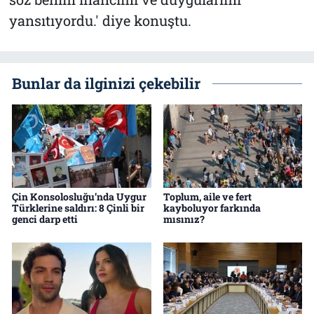
yansıtıyordu.' diye konuştu.
Bunlar da ilginizi çekebilir
Çin Konsolosluğu’nda Uygur
Toplum, aile ve fert
Türklerine saldırı: 8 Çinli bir
kayboluyor farkında
genci darp etti
mısınız?