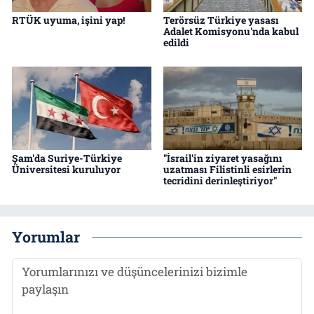
RTÜK uyuma, işini yap!
Terörsüz Türkiye yasası
Adalet Komisyonu'nda kabul
edildi
Şam'da Suriye-Türkiye
"İsrail'in ziyaret yasağını
Üniversitesi kuruluyor
uzatması Filistinli esirlerin
tecridini derinleştiriyor"
Yorumlar