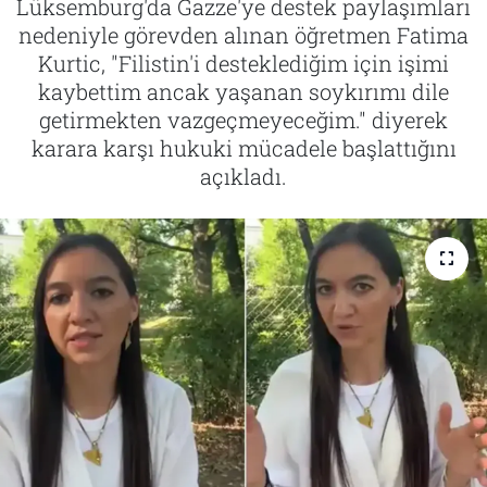
Lüksemburg'da Gazze'ye destek paylaşımları
nedeniyle görevden alınan öğretmen Fatima
Tarih
İletişim
Kurtic, "Filistin'i desteklediğim için işimi
kaybettim ancak yaşanan soykırımı dile
Künye
getirmekten vazgeçmeyeceğim." diyerek
karara karşı hukuki mücadele başlattığını
açıkladı.