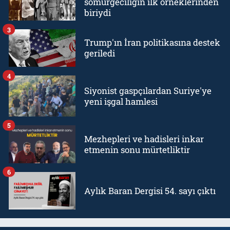
sömürgeciliğin ilk örneklerinden
biriydi
3
Trump'ın İran politikasına destek
geriledi
4
Siyonist gaspçılardan Suriye'ye
yeni işgal hamlesi
5
Mezhepleri ve hadisleri inkar
etmenin sonu mürtetliktir
6
Aylık Baran Dergisi 54. sayı çıktı