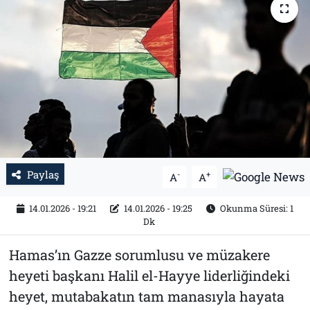
Tarih
İletişim
Künye
Paylaş
-
+
A
A
14.01.2026 - 19:21
14.01.2026 - 19:25
Okunma Süresi: 1
Dk
Hamas’ın Gazze sorumlusu ve müzakere
heyeti başkanı Halil el-Hayye liderliğindeki
heyet, mutabakatın tam manasıyla hayata