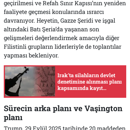
geçirilmesi ve Refah Sınır Kapısı’nın yeniden
faaliyete geçmesi konularında ısrarcı
davranıyor. Heyetin, Gazze Şeridi ve işgal
altındaki Batı Şeria’da yaşanan son
gelişmeleri değerlendirmek amacıyla diğer
Filistinli grupların liderleriyle de toplantılar
yapması bekleniyor.
Irak'ta silahların devlet
denetimine alınması planı
kapsamında kayıt
büroları açıldı
Sürecin arka planı ve Vaşington
planı
Trump, 29 Eylül 2025 tarihinde 20 maddeden