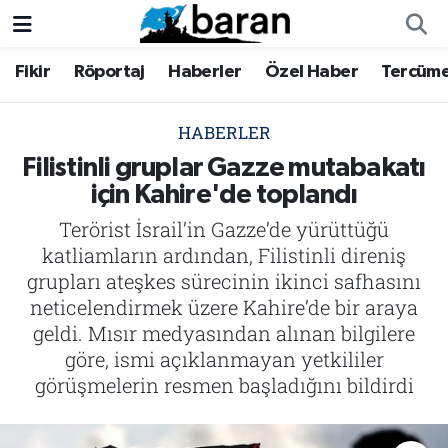
Fikir
Röportaj
Haberler
Özel Haber
Tercüm
Fikir
Fikir
Nöbetçi Eczaneler
Röportaj
Röportaj
Hava Durumu
HABERLER
Filistinli gruplar Gazze mutabakatı
Haberler
Haberler
Trafik Durumu
için Kahire'de toplandı
Terörist İsrail’in Gazze’de yürüttüğü
Özel Haber
Özel Haber
Süper Lig Puan Durumu ve Fikstür
katliamların ardından, Filistinli direniş
Tercüme
Tercüme
Tüm Manşetler
grupları ateşkes sürecinin ikinci safhasını
neticelendirmek üzere Kahire’de bir araya
İktibas
İktibas
Son Dakika Haberleri
geldi. Mısır medyasından alınan bilgilere
göre, ismi açıklanmayan yetkililer
Büyük Doğu-İbda
Büyük Doğu-İbda
Haber Arşivi
görüşmelerin resmen başladığını bildirdi
Dergi
Dergi