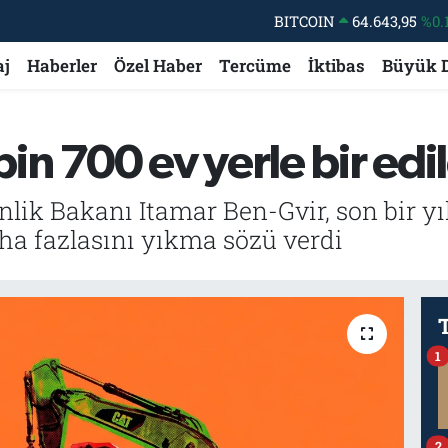
BITCOIN
64.643,95
%0.
DOLAR
47,6704
aj
Haberler
Özel Haber
Tercüme
İktibas
Büyük 
EURO
55,0406
%-0.
STERLİN
64,2143
5 bin 700 ev yerle bir edil
GRAM ALTIN
6500.87
%0.
BİST100
13.799
%
nlik Bakanı Itamar Ben-Gvir, son bir yıld
daha fazlasını yıkma sözü verdi
1
2