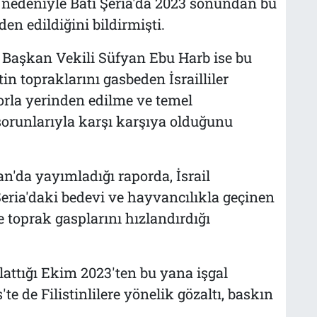
rı nedeniyle Batı Şeria'da 2023 sonundan bu
den edildiğini bildirmişti.
u Başkan Vekili Süfyan Ebu Harb ise bu
stin topraklarını gasbeden İsrailliler
orla yerinden edilme ve temel
runlarıyla karşı karşıya olduğunu
an'da yayımladığı raporda, İsrail
Şeria'daki bedevi ve hayvancılıkla geçinen
e toprak gasplarını hızlandırdığı
aşlattığı Ekim 2023'ten bu yana işgal
te de Filistinlilere yönelik gözaltı, baskın