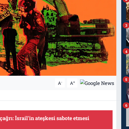
3
4
5
-
+
A
A
6
ağrı: İsrail'in ateşkesi sabote etmesi