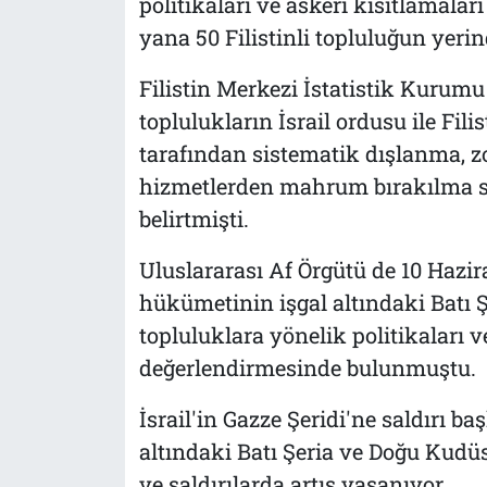
politikaları ve askeri kısıtlamala
yana 50 Filistinli topluluğun yerin
Filistin Merkezi İstatistik Kurum
toplulukların İsrail ordusu ile Fili
tarafından sistematik dışlanma, z
hizmetlerden mahrum bırakılma so
belirtmişti.
Uluslararası Af Örgütü de 10 Hazir
hükümetinin işgal altındaki Batı 
topluluklara yönelik politikaları v
değerlendirmesinde bulunmuştu.
İsrail'in Gazze Şeridi'ne saldırı b
altındaki Batı Şeria ve Doğu Kudüs'
ve saldırılarda artış yaşanıyor.