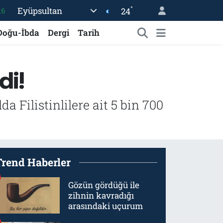
16
°
Eyüpsultan
24
%0
Doğu-İbda
Dergi
Tarih
08
%0
di!
12
70
a Filistinlilere ait 5 bin 700
Trend Haberler
Gözün gördüğü ile
zihnin kavradığı
arasındaki uçurum