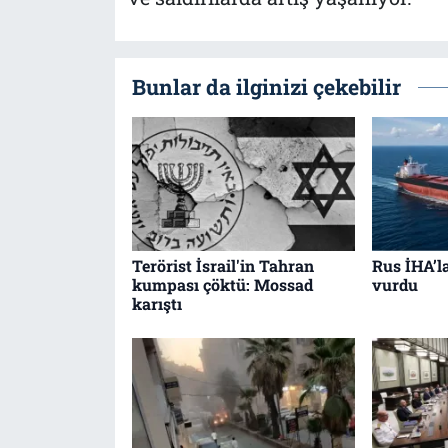
Bunlar da ilginizi çekebilir
Terörist İsrail'in Tahran
Rus İHA’l
kumpası çöktü: Mossad
vurdu
karıştı