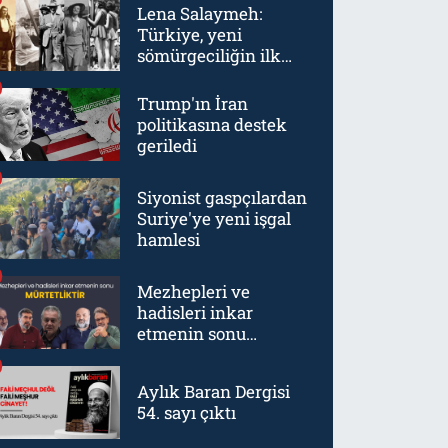
Lena Salaymeh:
Türkiye, yeni
sömürgeciliğin ilk
örneklerinden biriydi
Trump'ın İran
politikasına destek
geriledi
Siyonist gaspçılardan
Suriye'ye yeni işgal
hamlesi
Mezhepleri ve
hadisleri inkar
etmenin sonu
mürtetliktir
Aylık Baran Dergisi
54. sayı çıktı