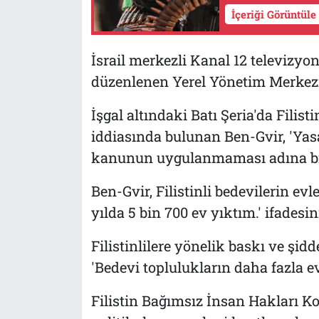
İçeriği Görüntüle
İsrail merkezli Kanal 12 televizyo
düzenlenen Yerel Yönetim Merkez
İşgal altındaki Batı Şeria'da Filisti
iddiasında bulunan Ben-Gvir, 'Yasa
kanunun uygulanmaması adına bir 
Ben-Gvir, Filistinli bedevilerin ev
yılda 5 bin 700 ev yıktım.' ifadesin
Filistinlilere yönelik baskı ve şid
'Bedevi toplulukların daha fazla 
Filistin Bağımsız İnsan Hakları Ko