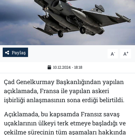
Tarih
İletişim
Künye
Paylaş
-
+
A
A
10.12.2024 - 18:18
Çad Genelkurmay Başkanlığından yapılan
açıklamada, Fransa ile yapılan askeri
işbirliği anlaşmasının sona erdiği belirtildi.
Açıklamada, bu kapsamda Fransız savaş
uçaklarının ülkeyi terk etmeye başladığı ve
çekilme sürecinin tüm aşamaları hakkında