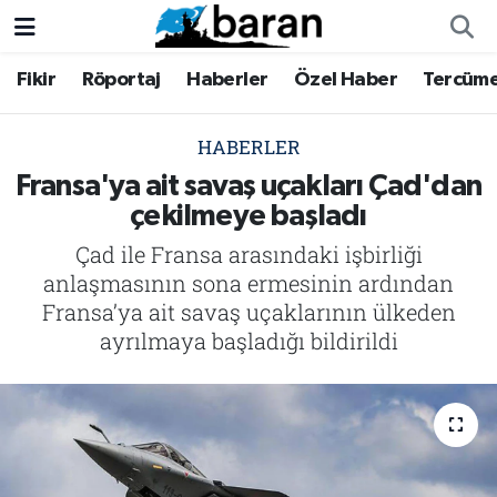
Fikir
Röportaj
Haberler
Özel Haber
Tercüm
Fikir
Fikir
Nöbetçi Eczaneler
Röportaj
Röportaj
Hava Durumu
HABERLER
Fransa'ya ait savaş uçakları Çad'dan
Haberler
Haberler
Trafik Durumu
çekilmeye başladı
Çad ile Fransa arasındaki işbirliği
Özel Haber
Özel Haber
Süper Lig Puan Durumu ve Fikstür
anlaşmasının sona ermesinin ardından
Tercüme
Tercüme
Tüm Manşetler
Fransa’ya ait savaş uçaklarının ülkeden
ayrılmaya başladığı bildirildi
İktibas
İktibas
Son Dakika Haberleri
Büyük Doğu-İbda
Büyük Doğu-İbda
Haber Arşivi
Dergi
Dergi