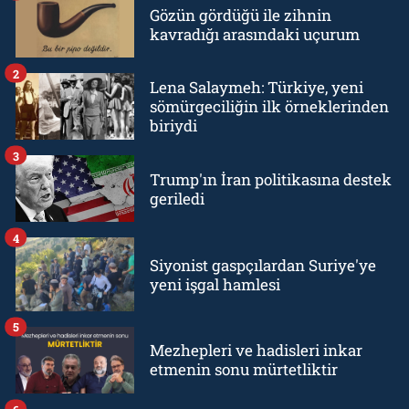
Gözün gördüğü ile zihnin
kavradığı arasındaki uçurum
2
Lena Salaymeh: Türkiye, yeni
sömürgeciliğin ilk örneklerinden
biriydi
3
Trump'ın İran politikasına destek
geriledi
4
Siyonist gaspçılardan Suriye'ye
yeni işgal hamlesi
5
Mezhepleri ve hadisleri inkar
etmenin sonu mürtetliktir