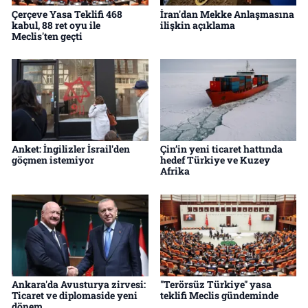
Çerçeve Yasa Teklifi 468
İran'dan Mekke Anlaşmasına
kabul, 88 ret oyu ile
ilişkin açıklama
Meclis'ten geçti
Anket: İngilizler İsrail'den
Çin’in yeni ticaret hattında
göçmen istemiyor
hedef Türkiye ve Kuzey
Afrika
Ankara'da Avusturya zirvesi:
"Terörsüz Türkiye" yasa
Ticaret ve diplomaside yeni
teklifi Meclis gündeminde
dönem