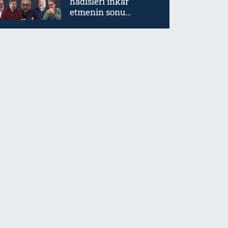
hadisleri inkar
etmenin sonu
mürtetliktir