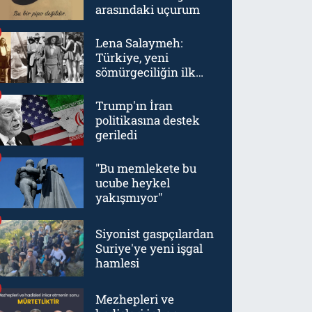
arasındaki uçurum
Lena Salaymeh:
Türkiye, yeni
sömürgeciliğin ilk
örneklerinden biriydi
Trump'ın İran
politikasına destek
geriledi
"Bu memlekete bu
ucube heykel
yakışmıyor"
Siyonist gaspçılardan
Suriye'ye yeni işgal
hamlesi
Mezhepleri ve