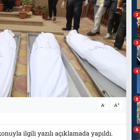
2
3
4
5
-
+
A
A
6
nuyla ilgili yazılı açıklamada yapıldı.