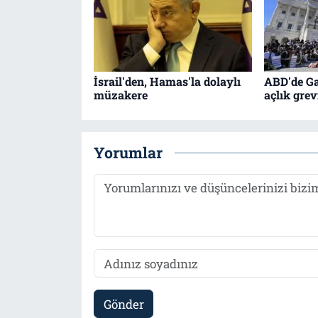
İsrail'den, Hamas'la dolaylı
ABD'de Ga
müzakere
açlık gre
Yorumlar
Gönder