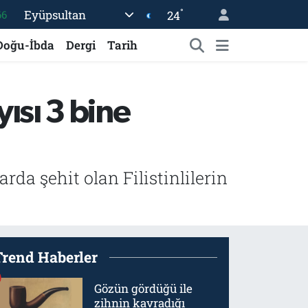
°
Eyüpsultan
24
05
18
Doğu-İbda
Dergi
Tarih
22
54
yısı 3 bine
11
66
arda şehit olan Filistinlilerin
Trend Haberler
Gözün gördüğü ile
zihnin kavradığı