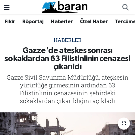
Fikir
Röportaj
Haberler
Özel Haber
Tercüm
Fikir
Fikir
Nöbetçi Eczaneler
Röportaj
Röportaj
Hava Durumu
HABERLER
Gazze'de ateşkes sonrası
Haberler
Haberler
Trafik Durumu
sokaklardan 63 Filistinlinin cenazesi
çıkarıldı
Özel Haber
Özel Haber
Süper Lig Puan Durumu ve Fikstür
Gazze Sivil Savunma Müdürlüğü, ateşkesin
Tercüme
Tercüme
Tüm Manşetler
yürürlüğe girmesinin ardından 63
Filistinlinin cenazesinin şehirdeki
İktibas
İktibas
Son Dakika Haberleri
sokaklardan çıkarıldığını açıkladı
Büyük Doğu-İbda
Büyük Doğu-İbda
Haber Arşivi
Dergi
Dergi