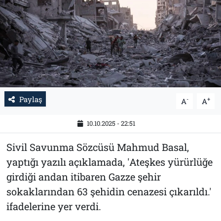
Tarih
İletişim
Künye
Paylaş
-
+
A
A
10.10.2025 - 22:51
Sivil Savunma Sözcüsü Mahmud Basal,
yaptığı yazılı açıklamada, 'Ateşkes yürürlüğe
girdiği andan itibaren Gazze şehir
sokaklarından 63 şehidin cenazesi çıkarıldı.'
ifadelerine yer verdi.