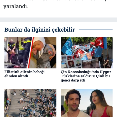
yaralandı.
Bunlar da ilginizi çekebilir
Filistinli ailenin bebeği
Çin Konsolosluğu’nda Uygur
elinden alındı
Türklerine saldırı: 8 Çinli bir
genci darp etti