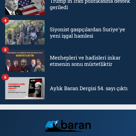
Trump'ın İran politikasına destek
geriledi
4
Siyonist gaspçılardan Suriye'ye
yeni işgal hamlesi
5
Mezhepleri ve hadisleri inkar
etmenin sonu mürtetliktir
6
Aylık Baran Dergisi 54. sayı çıktı