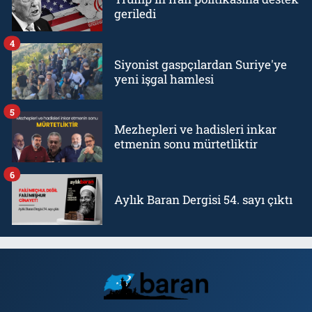
geriledi
4
Siyonist gaspçılardan Suriye'ye
yeni işgal hamlesi
5
Mezhepleri ve hadisleri inkar
etmenin sonu mürtetliktir
6
Aylık Baran Dergisi 54. sayı çıktı