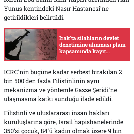
Yunus kentindeki Nasır Hastanesi'ne
getirildikleri belirtildi.
Irak'ta silahların devlet
denetimine alınması planı
kapsamında kayıt
büroları açıldı
ICRC'nin bugüne kadar serbest bırakılan 2
bin 500'den fazla Filistinlinin aynı
mekanizma ve yöntemle Gazze Şeridi'ne
ulaşmasına katkı sunduğu ifade edildi.
Filistinli ve uluslararası insan hakları
kuruluşlarına göre, İsrail hapishanelerinde
350'si çocuk, 84'ü kadın olmak üzere 9 bin