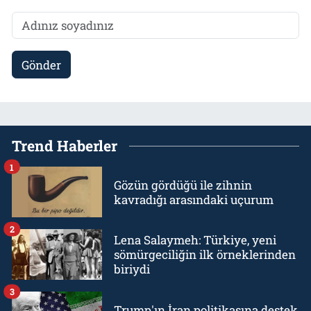
Gönder
Trend Haberler
1
Gözün gördüğü ile zihnin
kavradığı arasındaki uçurum
2
Lena Salaymeh: Türkiye, yeni
sömürgeciliğin ilk örneklerinden
biriydi
3
Trump'ın İran politikasına destek