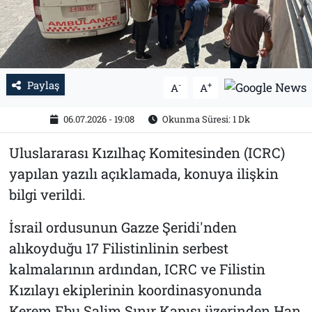
Tarih
İletişim
Künye
Paylaş
-
+
A
A
06.07.2026 - 19:08
Okunma Süresi: 1 Dk
Uluslararası Kızılhaç Komitesinden (ICRC)
yapılan yazılı açıklamada, konuya ilişkin
bilgi verildi.
İsrail ordusunun Gazze Şeridi'nden
alıkoyduğu 17 Filistinlinin serbest
kalmalarının ardından, ICRC ve Filistin
Kızılayı ekiplerinin koordinasyonunda
Kerem Ebu Salim Sınır Kapısı üzerinden Han