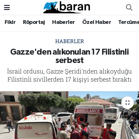
Fikir
Röportaj
Haberler
Özel Haber
Tercüm
Fikir
Fikir
Nöbetçi Eczaneler
Röportaj
Röportaj
Hava Durumu
HABERLER
Gazze'den alıkonulan 17 Filistinli
Haberler
Haberler
Trafik Durumu
serbest
İsrail ordusu, Gazze Şeridi'nden alıkoyduğu
Özel Haber
Özel Haber
Süper Lig Puan Durumu ve Fikstür
Filistinli sivillerden 17 kişiyi serbest bıraktı
Tercüme
Tercüme
Tüm Manşetler
İktibas
İktibas
Son Dakika Haberleri
Büyük Doğu-İbda
Büyük Doğu-İbda
Haber Arşivi
Dergi
Dergi