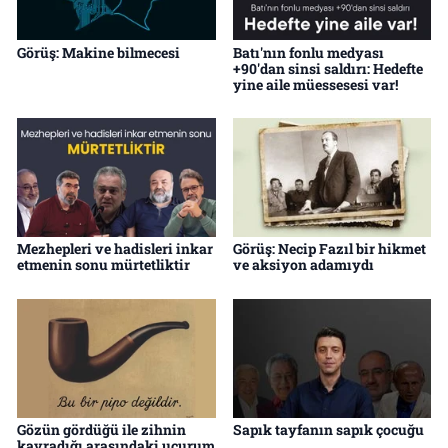
Görüş: Makine bilmecesi
Batı'nın fonlu medyası
+90'dan sinsi saldırı: Hedefte
yine aile müessesesi var!
Mezhepleri ve hadisleri inkar
Görüş: Necip Fazıl bir hikmet
etmenin sonu mürtetliktir
ve aksiyon adamıydı
Gözün gördüğü ile zihnin
Sapık tayfanın sapık çocuğu
kavradığı arasındaki uçurum