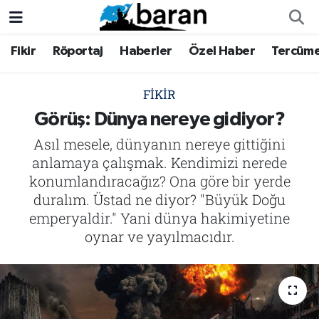
Fikir
Röportaj
Haberler
Özel Haber
Tercüm
Fikir
Fikir
Nöbetçi Eczaneler
Röportaj
Röportaj
Hava Durumu
FIKIR
Görüş: Dünya nereye gidiyor?
Haberler
Haberler
Trafik Durumu
Asıl mesele, dünyanın nereye gittiğini
anlamaya çalışmak. Kendimizi nerede
Özel Haber
Özel Haber
Süper Lig Puan Durumu ve Fikstür
konumlandıracağız? Ona göre bir yerde
duralım. Üstad ne diyor? "Büyük Doğu
Tercüme
Tercüme
Tüm Manşetler
emperyaldir." Yani dünya hakimiyetine
İktibas
İktibas
Son Dakika Haberleri
oynar ve yayılmacıdır.
Büyük Doğu-İbda
Büyük Doğu-İbda
Haber Arşivi
Dergi
Dergi