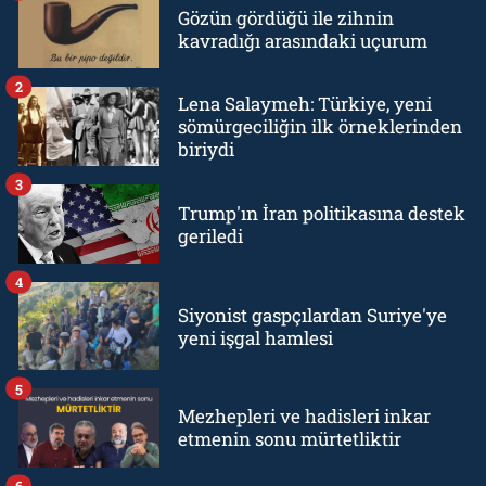
Gözün gördüğü ile zihnin
kavradığı arasındaki uçurum
2
Lena Salaymeh: Türkiye, yeni
sömürgeciliğin ilk örneklerinden
biriydi
3
Trump'ın İran politikasına destek
geriledi
4
Siyonist gaspçılardan Suriye'ye
yeni işgal hamlesi
5
Mezhepleri ve hadisleri inkar
etmenin sonu mürtetliktir