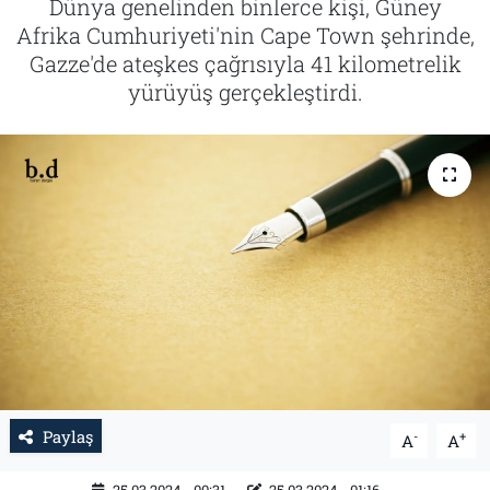
Dünya genelinden binlerce kişi, Güney
Afrika Cumhuriyeti'nin Cape Town şehrinde,
Tarih
İletişim
Gazze'de ateşkes çağrısıyla 41 kilometrelik
yürüyüş gerçekleştirdi.
Künye
Paylaş
-
+
A
A