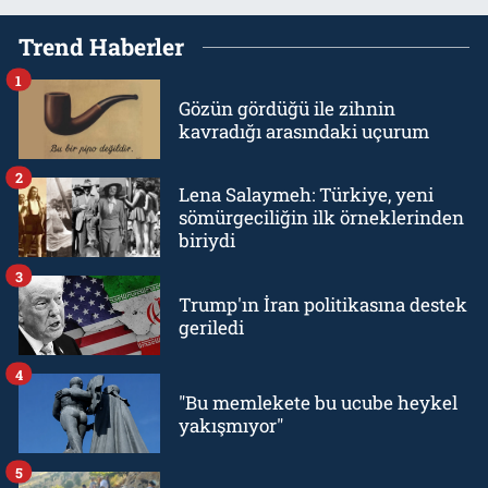
Trend Haberler
1
Gözün gördüğü ile zihnin
kavradığı arasındaki uçurum
2
Lena Salaymeh: Türkiye, yeni
sömürgeciliğin ilk örneklerinden
biriydi
3
Trump'ın İran politikasına destek
geriledi
4
"Bu memlekete bu ucube heykel
yakışmıyor"
5