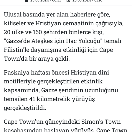
25.03.2024 - 00:31
25.03.2024 - 01:16
Ulusal basında yer alan haberlere göre,
kiliseler ve Hristiyan cemaatinin çağrısıyla,
20 ülke ve 160 şehirden binlerce kişi,
"Gazze'de Ateşkes için Hac Yolcuğu" temalı
Filistin'le dayanışma etkinliği için Cape
Town'da bir araya geldi.
Paskalya haftası öncesi Hristiyan dini
motifleriyle gerçekleştirilen etkinlik
kapsamında, Gazze şeridinin uzunluğunu
temsilen 41 kilometrelik yürüyüş
gerçekleştirildi.
Cape Town'un güneyindeki Simon's Town
kasabasından başlayan yürüyüş, Cape Town