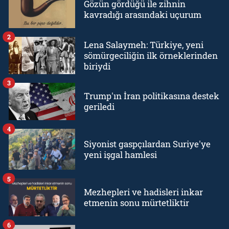
Gözün gördüğü ile zihnin
kavradığı arasındaki uçurum
2
Lena Salaymeh: Türkiye, yeni
sömürgeciliğin ilk örneklerinden
biriydi
3
Trump'ın İran politikasına destek
geriledi
4
Siyonist gaspçılardan Suriye'ye
yeni işgal hamlesi
5
Mezhepleri ve hadisleri inkar
etmenin sonu mürtetliktir
6