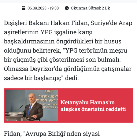
06.09.2023 - 19:38
Okunma Süresi: 2 Dk
Dışişleri Bakanı Hakan Fidan, Suriye'de Arap
aşiretlerinin YPG işgaline karşı
başkaldırmasının öngördükleri bir husus
olduğunu belirterek, "YPG terörünün meşru
bir güçmüş gibi gösterilmesi son bulmalı.
Olmazsa Deyrizor'da gördüğümüz çatışmalar
sadece bir başlangıç" dedi.
Netanyahu Hamas'ın
ateşkes önerisini reddetti
Fidan, "Avrupa Birliği'nden siyasi