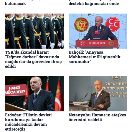
bulunacak
destekli bağımsızlar önde
TSK'da skandal karar:
Bahçeli: "Anayasa
'Teğmen darbesi' davasında
Mahkemesi milli güvenlik
mağdurlar da görevden ihraç
sorunudur"
edildi
Erdoğan: Filistin devleti
Netanyahu Hamas'ın ateşkes
kuruluncaya kadar
önerisini reddetti
mücadelemizi devam
ettireceğiz