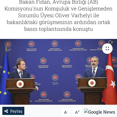
Bakan Fidan, Avrupa Birliği (AB)
Komisyonu'nun Komşuluk ve Genişlemeden
Tarih
İletişim
Sorumlu Üyesi Oliver Varhelyi ile
bakanlıktaki görüşmesinin ardından ortak
Künye
basın toplantısında konuştu
Paylaş
-
+
A
A